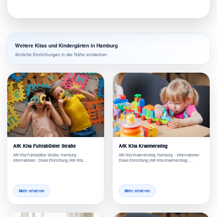
Weitere Kitas und Kindergärten in Hamburg
ähnliche Einrichtungen in der Nähe entdecken
AfK Kita Fuhlsbüttler Straße
AfK Kita Kraemerstieg
AfK Kita Fuhlsbüttler Straße, Hamburg -
AfK Kita Kraemerstieg, Hamburg - Informationen
Informationen Diese Einrichtung (AfK Kita …
Diese Einrichtung (AfK Kita Kraemerstieg) …
Mehr erfahren
Mehr erfahren