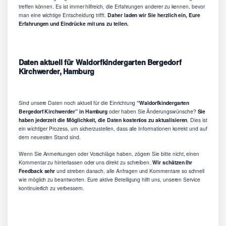
treffen können. Es ist immer hilfreich, die Erfahrungen anderer zu kennen, bevor
man eine wichtige Entscheidung trifft.
Daher laden wir Sie herzlich ein, Eure
Erfahrungen und Eindrücke mit uns zu teilen.
Daten aktuell für Waldorfkindergarten Bergedorf
Kirchwerder, Hamburg
Sind unsere Daten noch aktuell für die Einrichtung
“Waldorfkindergarten
Bergedorf Kirchwerder” in Hamburg
oder haben Sie Änderungswünsche?
Sie
haben jederzeit die Möglichkeit, die Daten kostenlos zu aktualisieren
. Dies ist
ein wichtiger Prozess, um sicherzustellen, dass alle Informationen korrekt und auf
dem neuesten Stand sind.
Wenn Sie Anmerkungen oder Vorschläge haben, zögern Sie bitte nicht, einen
Kommentar zu hinterlassen oder uns direkt zu schreiben.
Wir schätzen Ihr
Feedback sehr
und streben danach, alle Anfragen und Kommentare so schnell
wie möglich zu beantworten. Eure aktive Beteiligung hilft uns, unseren Service
kontinuierlich zu verbessern.