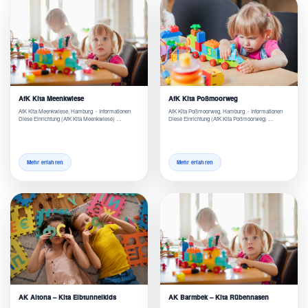
AfK Kita Meenkwiese
AfK Kita Poßmoorweg
AfK Kita Meenkwiese, Hamburg - Informationen
AfK Kita Poßmoorweg, Hamburg - Informationen
Diese Einrichtung (AfK Kita Meenkwiese) …
Diese Einrichtung (AfK Kita Poßmoorweg) …
Mehr erfahren
Mehr erfahren
AK Altona – Kita Elbtunnelkids
AK Barmbek – Kita Rübennasen