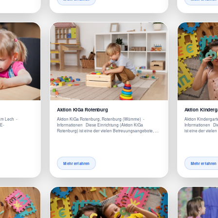
Aktion KiGa Rotenburg
Aktion Kinderg
am Lech -
Aktion KiGa Rotenburg, Rotenburg (Wümme) -
Aktion Kindergart
KE-
Informationen Diese Einrichtung (Aktion KiGa
Informationen Die
Rotenburg) ist eine der vielen Betreuungsangebote, …
ist eine der viele
Mehr erfahren
Mehr erfahren