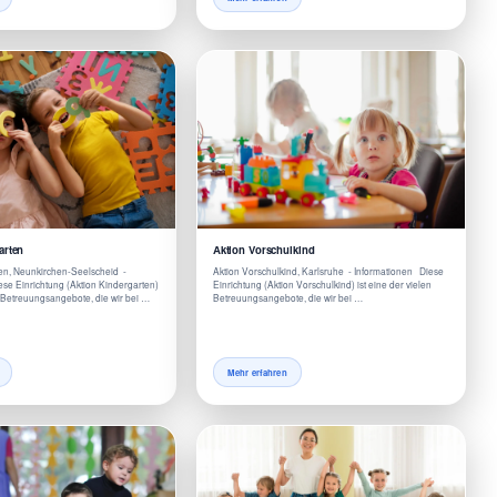
arten
Aktion Vorschulkind
en, Neunkirchen-Seelscheid -
Aktion Vorschulkind, Karlsruhe - Informationen Diese
se Einrichtung (Aktion Kindergarten)
Einrichtung (Aktion Vorschulkind) ist eine der vielen
n Betreuungsangebote, die wir bei …
Betreuungsangebote, die wir bei …
Mehr erfahren