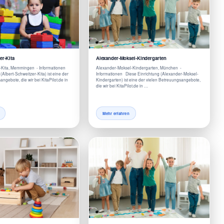
er-Kita
Alexander-Moksel-Kindergarten
r-Kita, Memmingen - Informationen
Alexander-Moksel-Kindergarten, München -
(Albert-Schweitzer-Kita) ist eine der
Informationen Diese Einrichtung (Alexander-Moksel-
ngebote, die wir bei KitaPilot.de in
Kindergarten) ist eine der vielen Betreuungsangebote,
die wir bei KitaPilot.de in …
Mehr erfahren