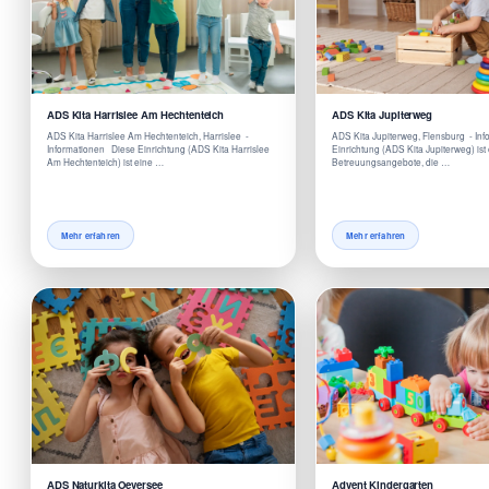
ADS Kita Harrislee Am Hechtenteich
ADS Kita Jupiterweg
ADS Kita Harrislee Am Hechtenteich, Harrislee -
ADS Kita Jupiterweg, Flensburg - In
Informationen Diese Einrichtung (ADS Kita Harrislee
Einrichtung (ADS Kita Jupiterweg) ist 
Am Hechtenteich) ist eine …
Betreuungsangebote, die …
Mehr erfahren
Mehr erfahren
ADS Naturkita Oeversee
Advent Kindergarten