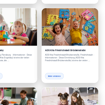
sby
ADS Kita Friedrichstadt Brückenstraße
y, Flensburg - Informationen Diese
ADS Kita Friedrichstadt Brückenstraße, Friedrichstadt -
ita Engelsby) ist eine der vielen
Informationen Diese Einrichtung (ADS Kita
te, die …
Friedrichstadt Brückenstraße) ist eine der vielen …
Mehr erfahren