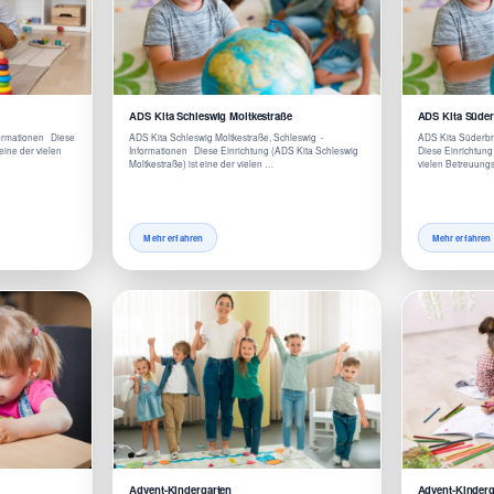
ADS Kita Schleswig Moltkestraße
ADS Kita Süde
formationen Diese
ADS Kita Schleswig Moltkestraße, Schleswig -
ADS Kita Süderbr
eine der vielen
Informationen Diese Einrichtung (ADS Kita Schleswig
Diese Einrichtung
Moltkestraße) ist eine der vielen …
vielen Betreuung
Mehr erfahren
Mehr erfahren
Advent-Kindergarten
Advent-Kinderg