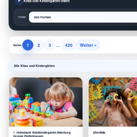
Kitas und Kindergärten filtern
FORM
1
2
3
…
420
Weiter »
Seiten
Alle Kitas und Kindergärten
1. Holledauer Waldkindergarten Mainburg
2SonMás
Gruppe Pfeffenhausen