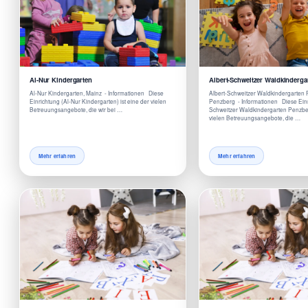
Al-Nur Kindergarten
Albert-Schweitzer Waldkinderga
Al-Nur Kindergarten, Mainz - Informationen Diese
Albert-Schweitzer Waldkindergarten
Einrichtung (Al-Nur Kindergarten) ist eine der vielen
Penzberg - Informationen Diese Einr
Betreuungsangebote, die wir bei …
Schweitzer Waldkindergarten Penzber
vielen Betreuungsangebote, die …
Mehr erfahren
Mehr erfahren