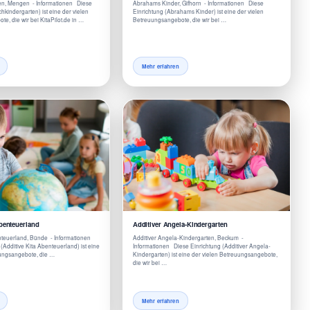
en, Mengen - Informationen Diese
Abrahams Kinder, Gifhorn - Informationen Diese
hkindergarten) ist eine der vielen
Einrichtung (Abrahams Kinder) ist eine der vielen
e, die wir bei KitaPilot.de in …
Betreuungsangebote, die wir bei …
Mehr erfahren
Abenteuerland
Additiver Angela-Kindergarten
nteuerland, Bünde - Informationen
Additiver Angela-Kindergarten, Beckum -
(Additive Kita Abenteuerland) ist eine
Informationen Diese Einrichtung (Additiver Angela-
uungsangebote, die …
Kindergarten) ist eine der vielen Betreuungsangebote,
die wir bei …
Mehr erfahren