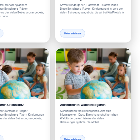
ten, Mönchengladbach -
Advent-Kindergarten, Darmstadt - Informationen
se Einrichtung (Advent-
Diese Einrichtung (Advent-Kindergarten) ist eine der
 eine der vielen Betreuungsangebote,
vielen Betreuungsangebote, die wir bei KitaPilot.de in
ot.de in …
…
Mehr erfahren
arten Gramschatz
Aichhörnchen Waldkindergarten
en Gramschatz, Rimpar -
Aichhörnchen Waldkindergarten, Aichwald -
ese Einrichtung (Ahorn-Kindergarten
Informationen Diese Einrichtung (Aichhörnchen
ine der vielen Betreuungsangebote,
Waldkindergarten) ist eine der vielen
Betreuungsangebote, die wir bei …
Mehr erfahren