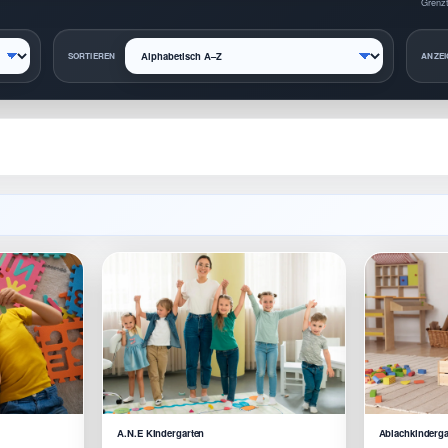
Grenzt
SORTIEREN
ANZEI
A.N.E Kindergarten
Ablachkinderga