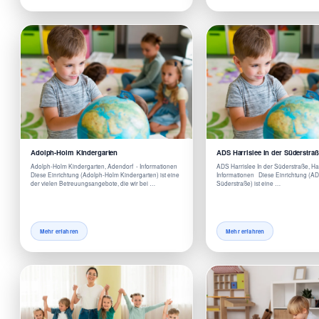
Adolph-Holm Kindergarten
ADS Harrislee In der Süderstraß
Adolph-Holm Kindergarten, Adendorf - Informationen
ADS Harrislee In der Süderstraße, Ha
Diese Einrichtung (Adolph-Holm Kindergarten) ist eine
Informationen Diese Einrichtung (ADS
der vielen Betreuungsangebote, die wir bei …
Süderstraße) ist eine …
Mehr erfahren
Mehr erfahren