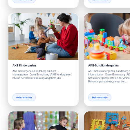
AKE Kindergarten
AKE-Schulkindergarten
AKE Kindergarten, Landsberg am Lech -
AKE-Schulkindergarten, Landsberg 
Informationen Diese Einrichtung (AKE Kindergarten)
Informationen Diese Einrichtung (A
ist eine der vielen Betreuungsangebote, die …
Schulkindergarten) ist eine der vielen
Betreuungsangebote, die wir bei …
Mehr erfahren
Mehr erfahren