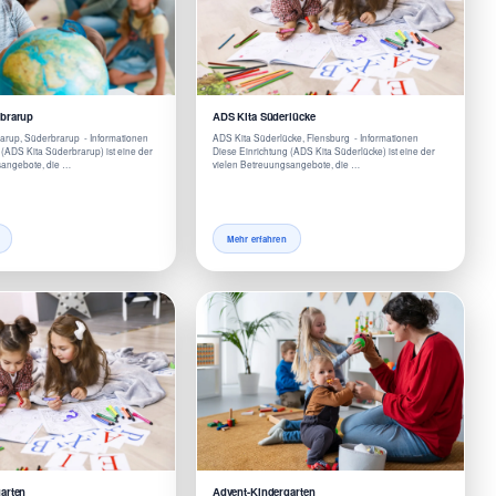
rbrarup
ADS Kita Süderlücke
arup, Süderbrarup - Informationen
ADS Kita Süderlücke, Flensburg - Informationen
 (ADS Kita Süderbrarup) ist eine der
Diese Einrichtung (ADS Kita Süderlücke) ist eine der
sangebote, die …
vielen Betreuungsangebote, die …
Mehr erfahren
arten
Advent-Kindergarten