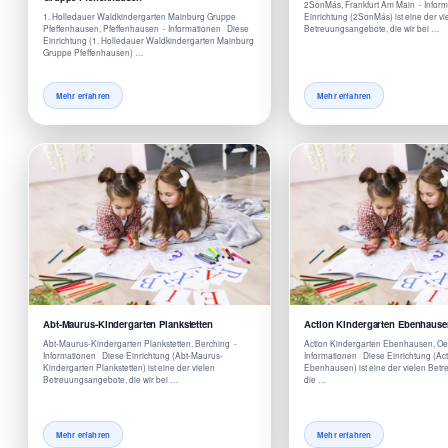
2SonMás, Frankfurt Am Main - Infor
1. Holledauer Waldkindergarten Mainburg Gruppe
Einrichtung (2SonMás) ist eine der vi
Pfeffenhausen, Pfeffenhausen - Informationen Diese
Betreuungsangebote, die wir bei …
Einrichtung (1. Holledauer Waldkindergarten Mainburg
Gruppe Pfeffenhausen) …
Mehr erfahren
Mehr erfahren
Abt-Maurus-Kindergarten Plankstetten
Action Kindergarten Ebenhause
Abt-Maurus-Kindergarten Plankstetten, Berching -
Action Kindergarten Ebenhausen, Oe
Informationen Diese Einrichtung (Abt-Maurus-
Informationen Diese Einrichtung (Ac
Kindergarten Plankstetten) ist eine der vielen
Ebenhausen) ist eine der vielen Bet
Betreuungsangebote, die wir bei …
die …
Mehr erfahren
Mehr erfahren