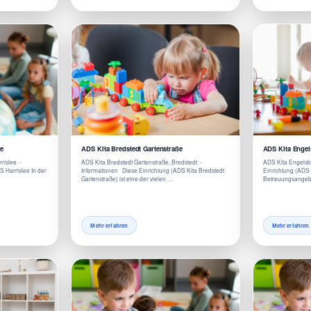
e
ADS Kita Bredstedt Gartenstraße
ADS Kita Engel
rrislee -
ADS Kita Bredstedt Gartenstraße, Bredstedt -
ADS Kita Engelsb
 Harrislee In der
Informationen Diese Einrichtung (ADS Kita Bredstedt
Einrichtung (ADS K
Gartenstraße) ist eine der vielen …
Betreuungsangebo
Mehr erfahren
Mehr erfahren