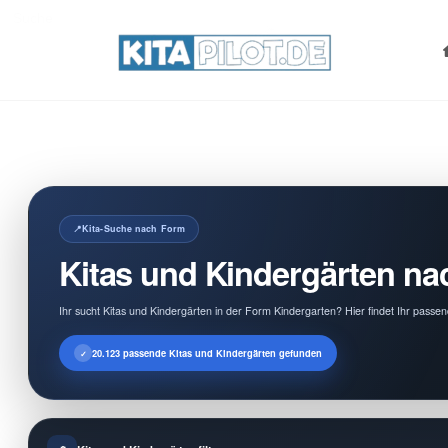
Search
for:
Kita-Suche nach Form
Kitas und Kindergärten na
Ihr sucht Kitas und Kindergärten in der Form Kindergarten? Hier findet Ihr pass
20.123 passende Kitas und Kindergärten gefunden