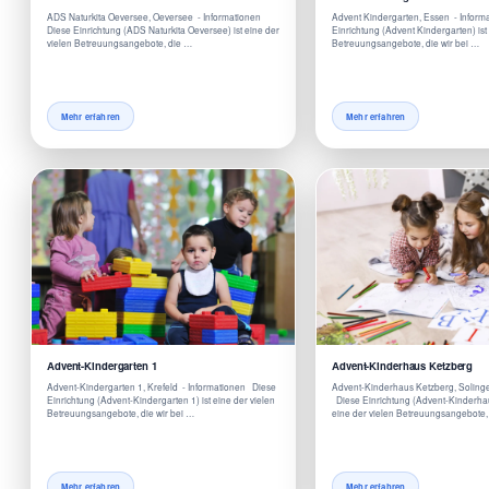
ADS Naturkita Oeversee, Oeversee - Informationen
Advent Kindergarten, Essen - Infor
Diese Einrichtung (ADS Naturkita Oeversee) ist eine der
Einrichtung (Advent Kindergarten) ist
vielen Betreuungsangebote, die …
Betreuungsangebote, die wir bei …
Mehr erfahren
Mehr erfahren
Advent-Kindergarten 1
Advent-Kinderhaus Ketzberg
Advent-Kindergarten 1, Krefeld - Informationen Diese
Advent-Kinderhaus Ketzberg, Solinge
Einrichtung (Advent-Kindergarten 1) ist eine der vielen
Diese Einrichtung (Advent-Kinderhau
Betreuungsangebote, die wir bei …
eine der vielen Betreuungsangebote, 
Mehr erfahren
Mehr erfahren