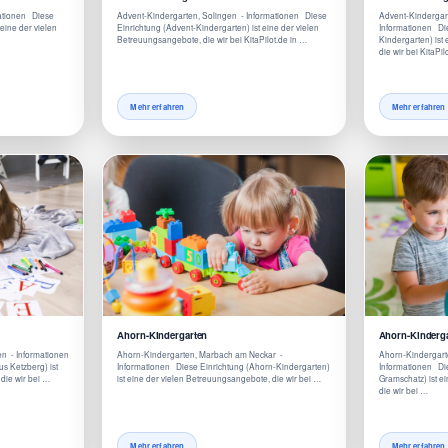
mationen Diese
Advent-Kindergarten, Solingen - Informationen Diese
Advent-Kindergar
 eine der vielen
Einrichtung (Advent-Kindergarten) ist eine der vielen
Informationen Die
Betreuungsangebote, die wir bei KitaPilot.de in …
Kindergarten) ist
die wir bei KitaPil
Mehr erfahren
Mehr erfahren
Ahorn-Kindergarten
Ahorn-Kinderg
n - Informationen
Ahorn-Kindergarten, Marbach am Neckar -
Ahorn-Kindergart
s Ketzberg) ist
Informationen Diese Einrichtung (Ahorn-Kindergarten)
Informationen Di
die wir bei …
ist eine der vielen Betreuungsangebote, die wir bei …
Gramschatz) ist e
die wir bei …
Mehr erfahren
Mehr erfahren