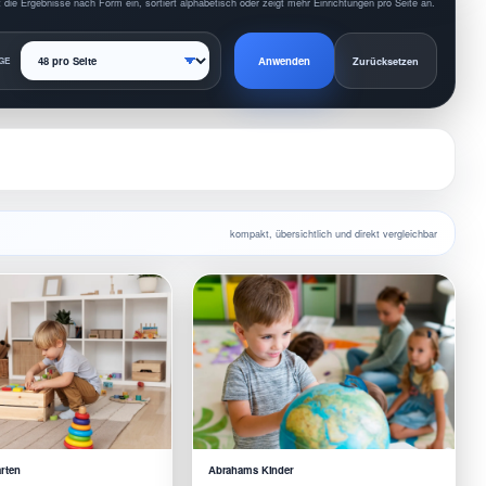
 die Ergebnisse nach Form ein, sortiert alphabetisch oder zeigt mehr Einrichtungen pro Seite an.
Anwenden
GE
Zurücksetzen
kompakt, übersichtlich und direkt vergleichbar
rten
Abrahams Kinder