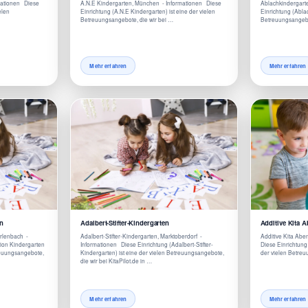
mationen Diese
A.N.E Kindergarten, München - Informationen Diese
Ablachkindergart
elen
Einrichtung (A.N.E Kindergarten) ist eine der vielen
Einrichtung (Ablac
Betreuungsangebote, die wir bei …
Betreuungsangebot
Mehr erfahren
Mehr erfahren
n
Adalbert-Stifter-Kindergarten
Additive Kita 
rlenbach -
Adalbert-Stifter-Kindergarten, Marktoberdorf -
Additive Kita Abe
tion Kindergarten
Informationen Diese Einrichtung (Adalbert-Stifter-
Diese Einrichtung 
reuungsangebote,
Kindergarten) ist eine der vielen Betreuungsangebote,
der vielen Betre
die wir bei KitaPilot.de in …
Mehr erfahren
Mehr erfahren