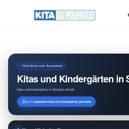
Search
for:
Kita-Suche nach Bundesland
Kitas und Kindergärten in
Kitas und Kindergärten in Sachsen-Anhalt
2.111 passende Kitas und Kindergärten gefunden