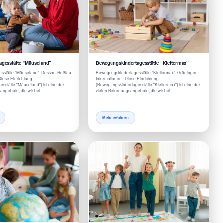
tagesstätte “Mäuseland”
Bewegungskindertagesstätte “Klettermax”
esstätte "Mäuseland", Dessau-Roßlau
Bewegungskindertagesstätte "Klettermax", Gröningen -
iese Einrichtung
Informationen Diese Einrichtung
esstätte "Mäuseland") ist eine der
(Bewegungskindertagesstätte "Klettermax") ist eine der
angebote, die wir bei …
vielen Betreuungsangebote, die wir bei …
Mehr erfahren