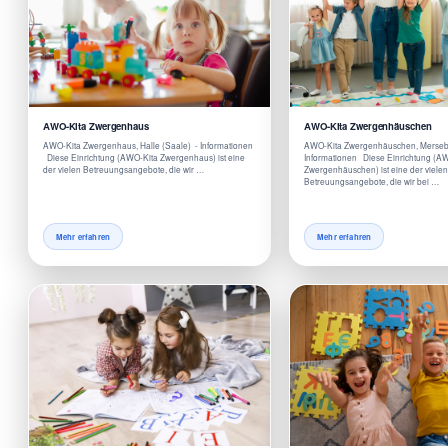
AWO-Kita Zwergenhaus
AWO-Kita Zwergenhäuschen
AWO-Kita Zwergenhaus, Halle (Saale) - Informationen
AWO-Kita Zwergenhäuschen, Merseb
Diese Einrichtung (AWO-Kita Zwergenhaus) ist eine
Informationen Diese Einrichtung (A
der vielen Betreuungsangebote, die wir …
Zwergenhäuschen) ist eine der viele
Betreuungsangebote, die wir bei …
Mehr erfahren
Mehr erfahren