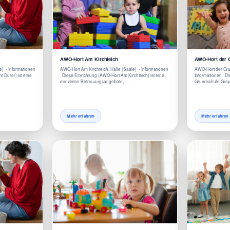
AWO-Hort Am Kirchteich
AWO-Hort der 
e) - Informationen
AWO-Hort Am Kirchteich, Halle (Saale) - Informationen
AWO-Hort der Grun
 Dürer) ist eine
Diese Einrichtung (AWO-Hort Am Kirchteich) ist eine
Informationen Di
der vielen Betreuungsangebote, …
Grundschule Grepp
Mehr erfahren
Mehr erfahren