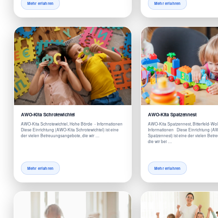
Mehr erfahren
Mehr erfahren
AWO-Kita Schrotewichtel
AWO-Kita Spatzennest
AWO-Kita Schrotewichtel, Hohe Börde - Informationen
AWO-Kita Spatzennest, Bitterfeld-Wol
Diese Einrichtung (AWO-Kita Schrotewichtel) ist eine
Informationen Diese Einrichtung (A
der vielen Betreuungsangebote, die wir …
Spatzennest) ist eine der vielen Bet
die wir bei …
Mehr erfahren
Mehr erfahren