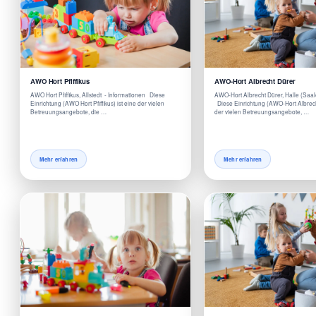
AWO Hort Pfiffikus
AWO-Hort Albrecht Dürer
AWO Hort Pfiffikus, Allstedt - Informationen Diese
AWO-Hort Albrecht Dürer, Halle (Saal
Einrichtung (AWO Hort Pfiffikus) ist eine der vielen
Diese Einrichtung (AWO-Hort Albrecht
Betreuungsangebote, die …
der vielen Betreuungsangebote, …
Mehr erfahren
Mehr erfahren