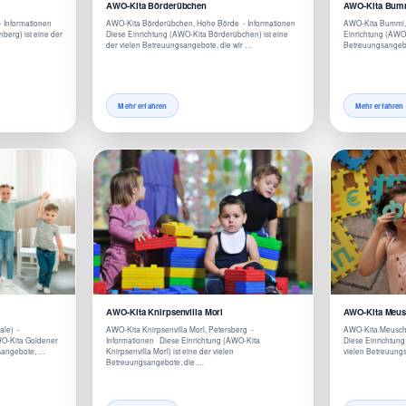
AWO-Kita Börderübchen
AWO-Kita Bum
- Informationen
AWO-Kita Börderübchen, Hohe Börde - Informationen
AWO-Kita Bummi, 
berg) ist eine der
Diese Einrichtung (AWO-Kita Börderübchen) ist eine
Einrichtung (AWO-
der vielen Betreuungsangebote, die wir …
Betreuungsangebo
Mehr erfahren
Mehr erfahren
AWO-Kita Knirpsenvilla Morl
AWO-Kita Meu
ale) -
AWO-Kita Knirpsenvilla Morl, Petersberg -
AWO-Kita Meusch
WO-Kita Goldener
Informationen Diese Einrichtung (AWO-Kita
Diese Einrichtung
gsangebote, …
Knirpsenvilla Morl) ist eine der vielen
vielen Betreuungs
Betreuungsangebote, die …