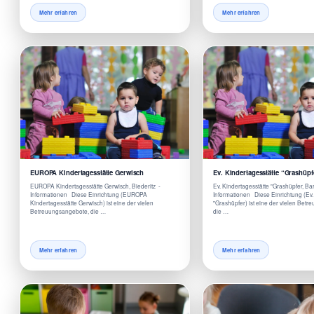
Mehr erfahren
Mehr erfahren
EUROPA Kindertagesstätte Gerwisch
Ev. Kindertagesstätte “Grashüpf
EUROPA Kindertagesstätte Gerwisch, Biederitz -
Ev. Kindertagesstätte "Grashüpfer, Ba
Informationen Diese Einrichtung (EUROPA
Informationen Diese Einrichtung (Ev.
Kindertagesstätte Gerwisch) ist eine der vielen
"Grashüpfer) ist eine der vielen Bet
Betreuungsangebote, die …
die …
Mehr erfahren
Mehr erfahren