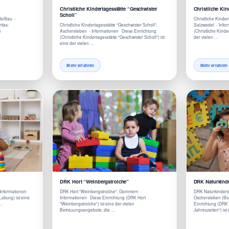
Christliche Kindertagesstätte “Geschwister
Christliche Ki
Scholl”
Roßlau -
Christliche Kinde
itas-
Christliche Kindertagesstätte "Geschwister Scholl",
Salzwedel - Info
n
Aschersleben - Informationen Diese Einrichtung
(Christliche Kinde
(Christliche Kindertagesstätte "Geschwister Scholl") ist
der vielen …
eine der vielen …
Mehr erfahren
Mehr erfahren
DRK Hort “Weinbergstrolche”
DRK Naturkinder
 Informationen
DRK Hort "Weinbergstrolche", Gommern -
DRK Naturkinderta
oburg) ist eine
Informationen Diese Einrichtung (DRK Hort
Oschersleben (Bo
 …
"Weinbergstrolche") ist eine der vielen
Einrichtung (DRK 
Betreuungsangebote, die …
Jahreszeiten") ist