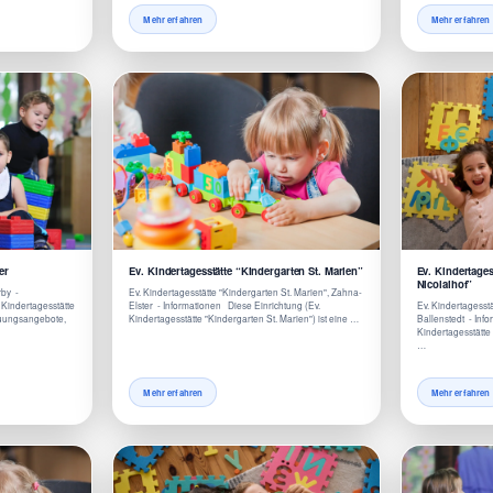
Mehr erfahren
Mehr erfahren
er
Ev. Kindertagesstätte “Kindergarten St. Marien”
Ev. Kindertage
Nicolaihof”
rby -
Ev. Kindertagesstätte "Kindergarten St. Marien", Zahna-
 Kindertagesstätte
Elster - Informationen Diese Einrichtung (Ev.
Ev. Kindertagesstä
reuungsangebote,
Kindertagesstätte "Kindergarten St. Marien") ist eine …
Ballenstedt - Inf
Kindertagesstätte 
…
Mehr erfahren
Mehr erfahren