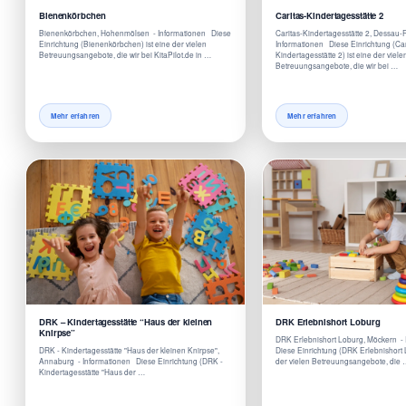
Bienenkörbchen
Caritas-Kindertagesstätte 2
Bienenkörbchen, Hohenmölsen - Informationen Diese
Caritas-Kindertagesstätte 2, Dessau-
Einrichtung (Bienenkörbchen) ist eine der vielen
Informationen Diese Einrichtung (Car
Betreuungsangebote, die wir bei KitaPilot.de in …
Kindertagesstätte 2) ist eine der viele
Betreuungsangebote, die wir bei …
Mehr erfahren
Mehr erfahren
DRK – Kindertagesstätte “Haus der kleinen
DRK Erlebnishort Loburg
Knirpse”
DRK Erlebnishort Loburg, Möckern -
DRK - Kindertagesstätte "Haus der kleinen Knirpse",
Diese Einrichtung (DRK Erlebnishort L
Annaburg - Informationen Diese Einrichtung (DRK -
der vielen Betreuungsangebote, die
Kindertagesstätte "Haus der …