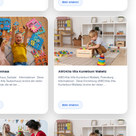
Mehr erfahren
enhaus
AWO-Kita Villa Kunterbunt Wallwitz
aus, Salzatal - Informationen Diese
AWO-Kita Villa Kunterbunt Wallwitz, Petersberg -
Kita Taubenhaus) ist eine der vielen
Informationen Diese Einrichtung (AWO-Kita Villa
te, die wir bei …
Kunterbunt Wallwitz) ist eine der vielen …
Mehr erfahren