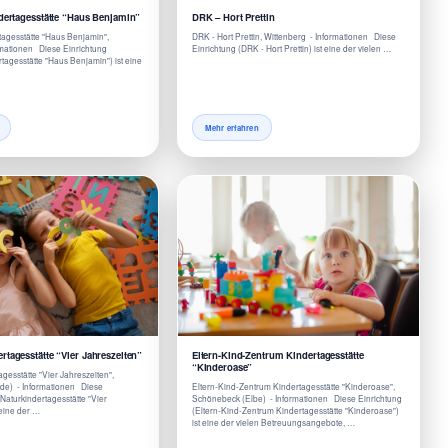
ndertagesstätte “Haus Benjamin”
DRK – Hort Prettin
rtagesstätte "Haus Benjamin",
DRK - Hort Prettin, Wittenberg - Informationen Diese
rmationen Diese Einrichtung
Einrichtung (DRK - Hort Prettin) ist eine der vielen …
rtagesstätte "Haus Benjamin") ist eine
Mehr erfahren
tagesstätte “Vier Jahreszeiten”
Eltern-Kind-Zentrum Kindertagesstätte
“Kinderoase”
gesstätte "Vier Jahreszeiten",
de) - Informationen Diese
Eltern-Kind-Zentrum Kindertagesstätte "Kinderoase",
Naturkindertagesstätte "Vier
Schönebeck (Elbe) - Informationen Diese Einrichtung
 eine der …
(Eltern-Kind-Zentrum Kindertagesstätte "Kinderoase")
ist eine der vielen Betreuungsangebote, …