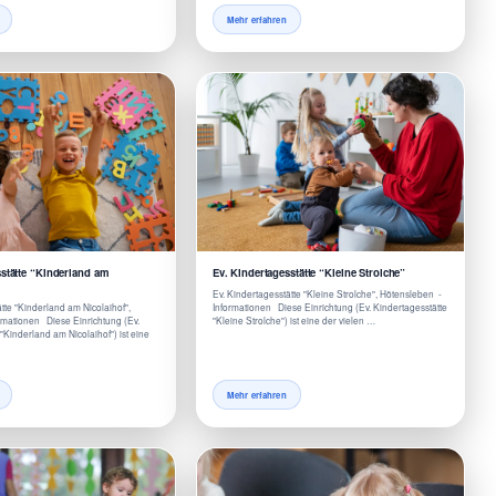
Mehr erfahren
sstätte “Kinderland am
Ev. Kindertagesstätte “Kleine Strolche”
Ev. Kindertagesstätte "Kleine Strolche", Hötensleben -
tte "Kinderland am Nicolaihof",
Informationen Diese Einrichtung (Ev. Kindertagesstätte
ormationen Diese Einrichtung (Ev.
"Kleine Strolche") ist eine der vielen …
"Kinderland am Nicolaihof") ist eine
Mehr erfahren