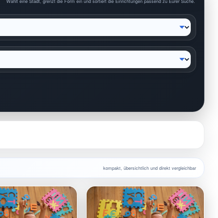
Wählt eine Stadt, grenzt die Form ein und sortiert die Einrichtungen passend zu Eurer Suche.
kompakt, übersichtlich und direkt vergleichbar