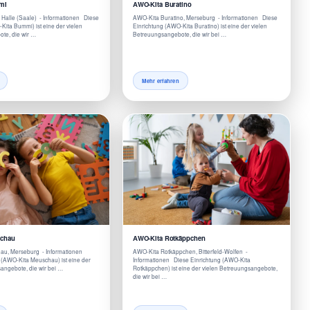
mi
AWO-Kita Buratino
Halle (Saale) - Informationen Diese
AWO-Kita Buratino, Merseburg - Informationen Diese
Kita Bummi) ist eine der vielen
Einrichtung (AWO-Kita Buratino) ist eine der vielen
te, die wir …
Betreuungsangebote, die wir bei …
Mehr erfahren
schau
AWO-Kita Rotkäppchen
au, Merseburg - Informationen
AWO-Kita Rotkäppchen, Bitterfeld-Wolfen -
 (AWO-Kita Meuschau) ist eine der
Informationen Diese Einrichtung (AWO-Kita
angebote, die wir bei …
Rotkäppchen) ist eine der vielen Betreuungsangebote,
die wir bei …