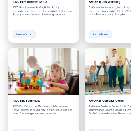
AWO-Hort Jessener Straße
AWO-Kita Am Weinberg
AWO-Hort Jessener Straße, Halle (Saale) -
AWO-Kita Am Weinberg, Merseburg 
Informationen Diese Einrichtung (AWO-Hort Jessener
Diese Einrichtung (AWO-Kita Am Wein
Straße) ist eine der vielen Betreuungsangebote, …
vielen Betreuungsangebote, die …
Mehr erfahren
Mehr erfahren
AWO-Kita Feldmäuse
AWO-Kita Goldener Gockel
AWO-Kita Feldmäuse, Merseburg - Informationen
AWO-Kita Goldener Gockel, Halle (Sa
Diese Einrichtung (AWO-Kita Feldmäuse) ist eine der
Informationen Diese Einrichtung (A
vielen Betreuungsangebote, die wir bei …
Gockel) ist eine der vielen Betreuun