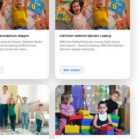
Grundschule Greppin
AWO-Hort Gotthold Ephraim Lessing
dschule Greppin, Bitterfeld-Wolfen -
AWO-Hort Gotthold Ephraim Lessing, Halle (Saale) -
ese Einrichtung (AWO-Hort der
Informationen Diese Einrichtung (AWO-Hort Gotthold
in) ist eine der vielen …
Ephraim Lessing) ist eine der …
Mehr erfahren