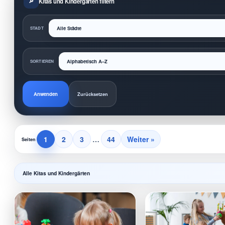
Kitas und Kindergärten filtern
STADT
SORTIEREN
Anwenden
Zurücksetzen
1
2
3
…
44
Weiter »
Seiten
Alle Kitas und Kindergärten