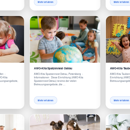
Mehr erfahren
Mehr erfahren
AWO-Kita Spatzennest Ostrau
AWO-Kita Taub
fen -
AWO-Kita Spatzennest Ostrau, Petersberg -
AWO-Kita Taubenh
WO-Kita
Informationen Diese Einrichtung (AWO-Kita
Einrichtung (AWO-
reuungsangebote,
Spatzennest Ostrau) ist eine der vielen
Betreuungsangebo
Betreuungsangebote, die …
Mehr erfahren
Mehr erfahren