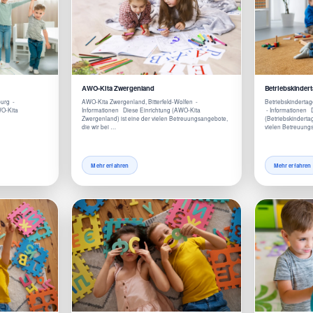
AWO-Kita Zwergenland
Betriebskinder
urg -
AWO-Kita Zwergenland, Bitterfeld-Wolfen -
Betriebskindertag
WO-Kita
Informationen Diese Einrichtung (AWO-Kita
- Informationen D
n
Zwergenland) ist eine der vielen Betreuungsangebote,
(Betriebskindertag
die wir bei …
vielen Betreuungs
Mehr erfahren
Mehr erfahren