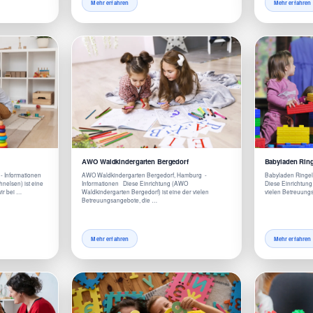
Mehr erfahren
Mehr erfahren
AWO Waldkindergarten Bergedorf
Babyladen Rin
 - Informationen
AWO Waldkindergarten Bergedorf, Hamburg -
Babyladen Ringel
hnelsen) ist eine
Informationen Diese Einrichtung (AWO
Diese Einrichtung
ir bei …
Waldkindergarten Bergedorf) ist eine der vielen
vielen Betreuungs
Betreuungsangebote, die …
Mehr erfahren
Mehr erfahren