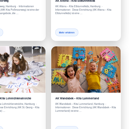
oorweg
AK Altona – Kita Elbtunnelkids
rweg, Hamburg - Informationen
AK Altona – Kita Elbtunnelkids, Hamburg -
 (AfK Kita Poßmoorweg) ist eine der
Informationen Diese Einrichtung (AK Altona – Kita
sangebote, die …
Elbtunnelkids) ist eine …
Mehr erfahren
 Kita Lohmühlenstrolche
AK Wandsbek – Kita Lummerland
ita Lohmühlenstrolche, Hamburg -
AK Wandsbek – Kita Lummerland, Hamburg -
se Einrichtung (AK St. Georg – Kita
Informationen Diese Einrichtung (AK Wandsbek – Kita
he) …
Lummerland) ist eine …