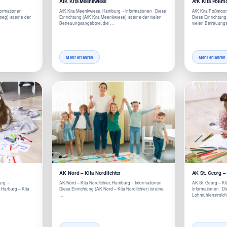
AfK Kita Meenkwiese
AfK Kita Poßm
nformationen
AfK Kita Meenkwiese, Hamburg - Informationen Diese
AfK Kita Poßmoo
ieg) ist eine der
Einrichtung (AfK Kita Meenkwiese) ist eine der vielen
Diese Einrichtung
Betreuungsangebote, die …
vielen Betreuung
Mehr erfahren
Mehr erfahren
AK Nord – Kita Nordlichter
AK St. Georg –
urg -
AK Nord – Kita Nordlichter, Hamburg - Informationen
AK St. Georg – K
 Harburg – Kita
Diese Einrichtung (AK Nord – Kita Nordlichter) ist eine
Informationen Die
…
Lohmühlenstrolc