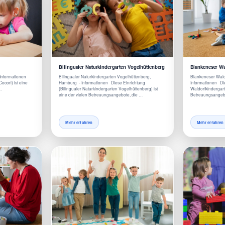
Bilingualer Naturkindergarten Vogelhüttenberg
Blankeneser Wa
 Informationen
Bilingualer Naturkindergarten Vogelhüttenberg,
Blankeneser Wald
ocori) ist eine
Hamburg - Informationen Diese Einrichtung
Informationen Di
 …
(Bilingualer Naturkindergarten Vogelhüttenberg) ist
Waldorfkindergarte
eine der vielen Betreuungsangebote, die …
Betreuungsangebo
Mehr erfahren
Mehr erfahren