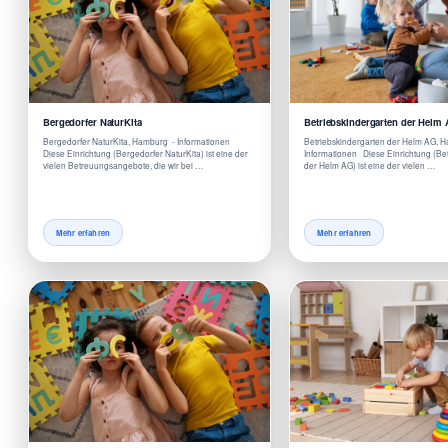
Bergedorfer NaturKita
Betriebskindergarten der Helm
Bergedorfer NaturKita, Hamburg - Informationen
Betriebskindergarten der Helm AG, 
Diese Einrichtung (Bergedorfer NaturKita) ist eine der
Informationen Diese Einrichtung (Be
vielen Betreuungsangebote, die wir bei …
der Helm AG) ist eine der vielen …
Mehr erfahren
Mehr erfahren