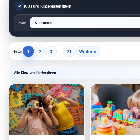
Kitas und Kindergärten filtern
FORM
1
2
3
…
21
Weiter »
Seiten
Alle Kitas und Kindergärten