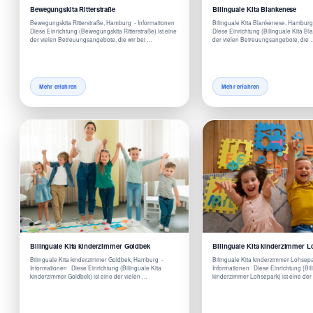
Bewegungskita Ritterstraße
Bilinguale Kita Blankenese
Bewegungskita Ritterstraße, Hamburg - Informationen
Bilinguale Kita Blankenese, Hambur
Diese Einrichtung (Bewegungskita Ritterstraße) ist eine
Diese Einrichtung (Bilinguale Kita Bl
der vielen Betreuungsangebote, die wir bei …
der vielen Betreuungsangebote, die
Mehr erfahren
Mehr erfahren
Bilinguale Kita kinderzimmer Goldbek
Bilinguale Kita kinderzimmer L
Bilinguale Kita kinderzimmer Goldbek, Hamburg -
Bilinguale Kita kinderzimmer Lohsep
Informationen Diese Einrichtung (Bilinguale Kita
Informationen Diese Einrichtung (Bil
kinderzimmer Goldbek) ist eine der vielen …
kinderzimmer Lohsepark) ist eine der