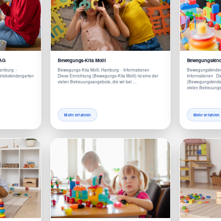
 AG
Bewegungs-Kita Molli
Bewegungskind
Hamburg -
Bewegungs-Kita Molli, Hamburg - Informationen
Bewegungskinder
triebskindergarten
Diese Einrichtung (Bewegungs-Kita Molli) ist eine der
Informationen Di
vielen Betreuungsangebote, die wir bei …
(Bewegungskinder
vielen Betreuungs
Mehr erfahren
Mehr erfahren