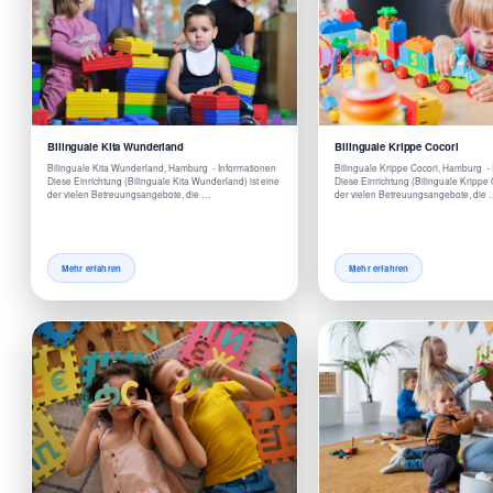
Bilinguale Kita Wunderland
Bilinguale Krippe Cocori
Bilinguale Kita Wunderland, Hamburg - Informationen
Bilinguale Krippe Cocori, Hamburg -
Diese Einrichtung (Bilinguale Kita Wunderland) ist eine
Diese Einrichtung (Bilinguale Krippe C
der vielen Betreuungsangebote, die …
der vielen Betreuungsangebote, die
Mehr erfahren
Mehr erfahren