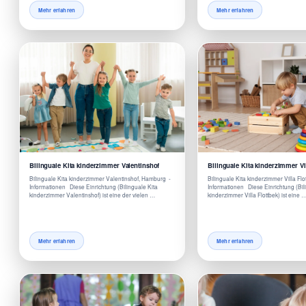
Mehr erfahren
Mehr erfahren
Bilinguale Kita kinderzimmer Valentinshof
Bilinguale Kita kinderzimmer Vil
Bilinguale Kita kinderzimmer Valentinshof, Hamburg -
Bilinguale Kita kinderzimmer Villa Fl
Informationen Diese Einrichtung (Bilinguale Kita
Informationen Diese Einrichtung (Bil
kinderzimmer Valentinshof) ist eine der vielen …
kinderzimmer Villa Flottbek) ist eine 
Mehr erfahren
Mehr erfahren