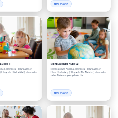
Mehr erfahren
Luisito II
Bilinguale Kita Nubeluz
isito II, Hamburg - Informationen
Bilinguale Kita Nubeluz, Hamburg - Informationen
Bilinguale Kita Luisito II) ist eine der
Diese Einrichtung (Bilinguale Kita Nubeluz) ist eine der
vielen Betreuungsangebote, die …
Mehr erfahren