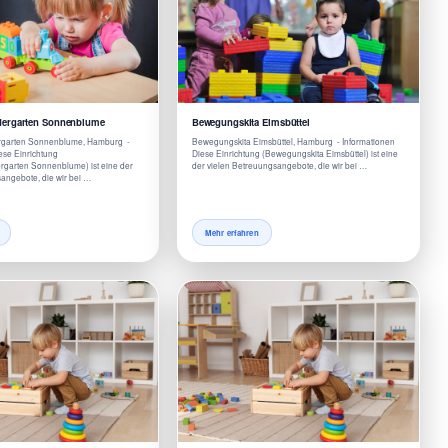
ergarten Sonnenblume
Bewegungskita Eimsbüttel
garten Sonnenblume, Hamburg -
Bewegungskita Eimsbüttel, Hamburg - Informationen
ese Einrichtung
Diese Einrichtung (Bewegungskita Eimsbüttel) ist eine
garten Sonnenblume) ist eine der
der vielen Betreuungsangebote, die wir bei …
angebote, die wir bei …
Mehr erfahren