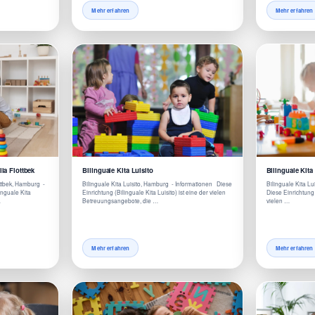
Mehr erfahren
Mehr erfahren
la Flottbek
Bilinguale Kita Luisito
Bilinguale Kita 
ottbek, Hamburg -
Bilinguale Kita Luisito, Hamburg - Informationen Diese
Bilinguale Kita Lu
inguale Kita
Einrichtung (Bilinguale Kita Luisito) ist eine der vielen
Diese Einrichtung (
…
Betreuungsangebote, die …
vielen …
Mehr erfahren
Mehr erfahren