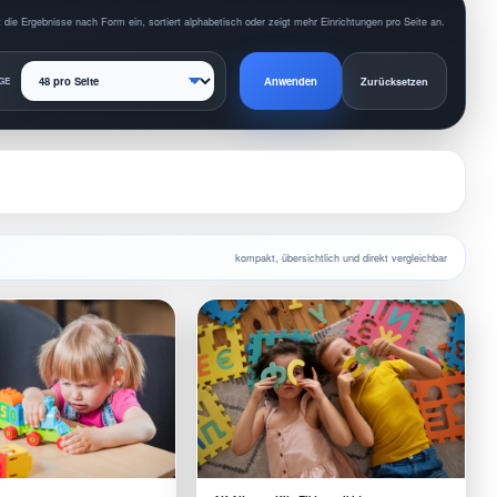
 die Ergebnisse nach Form ein, sortiert alphabetisch oder zeigt mehr Einrichtungen pro Seite an.
Anwenden
GE
Zurücksetzen
kompakt, übersichtlich und direkt vergleichbar