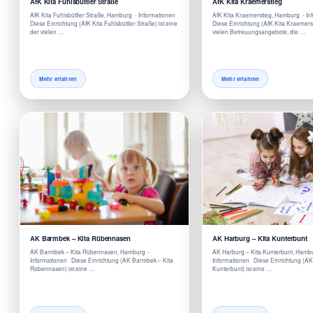
AfK Kita Fuhlsbüttler Straße
AfK Kita Kraemerstieg
AfK Kita Fuhlsbüttler Straße, Hamburg - Informationen
AfK Kita Kraemerstieg, Hamburg - I
Diese Einrichtung (AfK Kita Fuhlsbüttler Straße) ist eine
Diese Einrichtung (AfK Kita Kraemerst
der vielen …
vielen Betreuungsangebote, die …
Mehr erfahren
Mehr erfahren
AK Barmbek – Kita Rübennasen
AK Harburg – Kita Kunterbunt
AK Barmbek – Kita Rübennasen, Hamburg -
AK Harburg – Kita Kunterbunt, Hamb
Informationen Diese Einrichtung (AK Barmbek – Kita
Informationen Diese Einrichtung (AK
Rübennasen) ist eine …
Kunterbunt) ist eine …