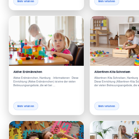
Mehr erfahren
Mehr erfahren
Aktive Erdmännchen
Albertinen-Kita Schnelsen
Aktive Erdmännchen, Hamburg - Informationen Diese
Albertinen-Kita Schnelsen, Hamburg
Einrichtung (Aktive Erdmännchen) ist eine der vielen
Diese Einrichtung (Albertinen-Kita Sc
Betreuungsangebote, die wir bei …
der vielen Betreuungsangebote, die w
Mehr erfahren
Mehr erfahren