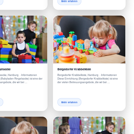
Mehr erfahren
gelsocke
Bergedorfer Krabbelkiste
socke, Hamburg - Informationen
Bergedorfer Krabbelkiste, Hamburg - Informationen
 (Babyladen Ringelsocke) ist eine der
Diese Einrichtung (Bergedorfer Krabbelkiste) ist eine
angebote, die wir bei …
der vielen Betreuungsangebote, die wir bei …
Mehr erfahren