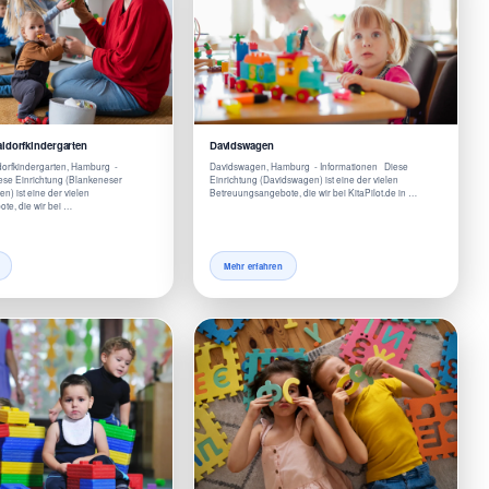
ldorfkindergarten
Davidswagen
orfkindergarten, Hamburg -
Davidswagen, Hamburg - Informationen Diese
ese Einrichtung (Blankeneser
Einrichtung (Davidswagen) ist eine der vielen
n) ist eine der vielen
Betreuungsangebote, die wir bei KitaPilot.de in …
te, die wir bei …
Mehr erfahren