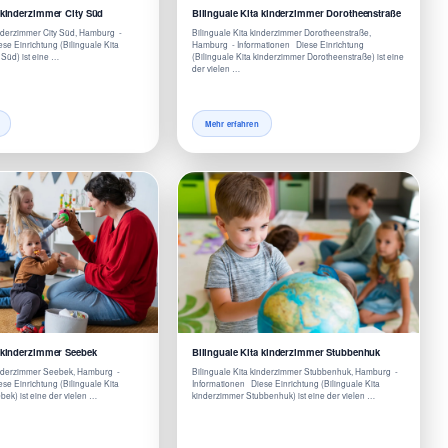
a kinderzimmer City Süd
Bilinguale Kita kinderzimmer Dorotheenstraße
inderzimmer City Süd, Hamburg -
Bilinguale Kita kinderzimmer Dorotheenstraße,
se Einrichtung (Bilinguale Kita
Hamburg - Informationen Diese Einrichtung
 Süd) ist eine …
(Bilinguale Kita kinderzimmer Dorotheenstraße) ist eine
der vielen …
Mehr erfahren
a kinderzimmer Seebek
Bilinguale Kita kinderzimmer Stubbenhuk
kinderzimmer Seebek, Hamburg -
Bilinguale Kita kinderzimmer Stubbenhuk, Hamburg -
se Einrichtung (Bilinguale Kita
Informationen Diese Einrichtung (Bilinguale Kita
ek) ist eine der vielen …
kinderzimmer Stubbenhuk) ist eine der vielen …