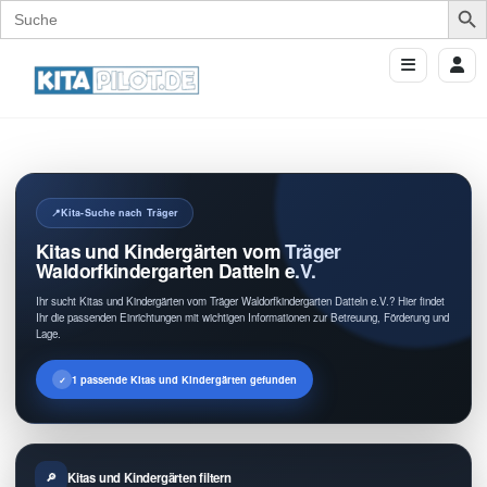
Search
for:
Kita-Suche nach Träger
Kitas und Kindergärten vom Träger
Waldorfkindergarten Datteln e.V.
Ihr sucht Kitas und Kindergärten vom Träger Waldorfkindergarten Datteln e.V.? Hier findet
Ihr die passenden Einrichtungen mit wichtigen Informationen zur Betreuung, Förderung und
Lage.
1 passende Kitas und Kindergärten gefunden
Kitas und Kindergärten filtern