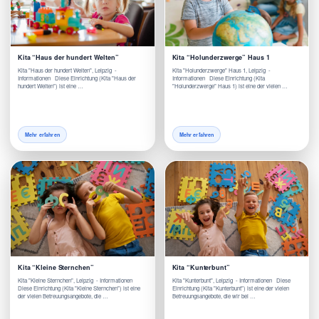
Kita “Haus der hundert Welten”
Kita “Holunderzwerge” Haus 1
Kita "Haus der hundert Welten", Leipzig -
Kita "Holunderzwerge" Haus 1, Leipzig -
Informationen Diese Einrichtung (Kita "Haus der
Informationen Diese Einrichtung (Kita
hundert Welten") ist eine …
"Holunderzwerge" Haus 1) ist eine der vielen …
Mehr erfahren
Mehr erfahren
Kita “Kleine Sternchen”
Kita “Kunterbunt”
Kita "Kleine Sternchen", Leipzig - Informationen
Kita "Kunterbunt", Leipzig - Informationen Diese
Diese Einrichtung (Kita "Kleine Sternchen") ist eine
Einrichtung (Kita "Kunterbunt") ist eine der vielen
der vielen Betreuungsangebote, die …
Betreuungsangebote, die wir bei …