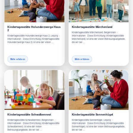
Kindertagesstätte Holunderzwerge Haus
Kindertagesstätte Märchenland
2
Kindertagesstätte Märchenland, Belgershain -
Kindertagesstätte Holunderzwerge Haus 2, Leipzig -
Informationen Diese Einrichtung (Kindertagesstätte
Informationen Diese Einrichtung (Kindertagesstätte
Märchenland) ist eine der vielen Betreuungsangebote,
Holunderzwerge Haus 2) ist eine der vielen …
die wir bei …
Mehr erfahren
Mehr erfahren
Kindertagesstätte Schwalbennest
Kindertagesstätte Sonnenhügel
Kindertagesstätte Schwalbennest, Belgershain -
Kindertagesstätte Sonnenhügel, Leipzig -
Informationen Diese Einrichtung (Kindertagesstätte
Informationen Diese Einrichtung (Kindertagesstätte
Schwalbennest) ist eine der vielen
Sonnenhügel) ist eine der vielen Betreuungsangebote,
Betreuungsangebote, die wir bei …
die wir bei …