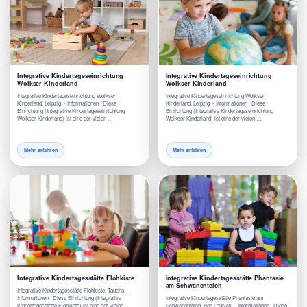
Integrative Kindertageseinrichtung
Integrative Kindertageseinrichtung
Wolkser Kinderland
Wolkser Kinderland
Integrative Kindertageseinrichtung Wolkser
Integrative Kindertageseinrichtung Wolkser
Kinderland, Leipzig - Informationen Diese
Kinderland, Leipzig - Informationen Diese
Einrichtung (Integrative Kindertageseinrichtung
Einrichtung (Integrative Kindertageseinrichtung
Wolkser Kinderland) ist eine der vielen …
Wolkser Kinderland) ist eine der vielen …
Mehr erfahren
Mehr erfahren
Integrative Kindertagesstätte Flohkiste
Integrative Kindertagesstätte Phantasie
am Schwanenteich
Integrative Kindertagesstätte Flohkiste, Taucha -
Informationen Diese Einrichtung (Integrative
Integrative Kindertagesstätte Phantasie am
Kindertagesstätte Flohkiste) ist eine der vielen
Schwanenteich, Bad Lausick - Informationen Diese