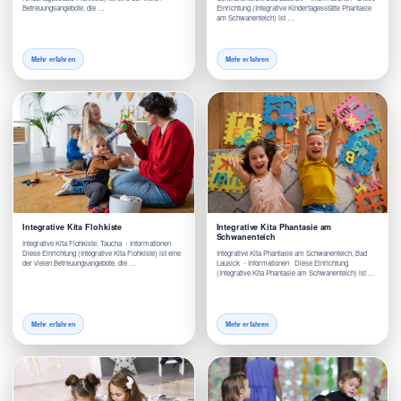
Betreuungsangebote, die …
Einrichtung (Integrative Kindertagesstätte Phantasie
am Schwanenteich) ist …
Mehr erfahren
Mehr erfahren
Integrative Kita Flohkiste
Integrative Kita Phantasie am
Schwanenteich
Integrative Kita Flohkiste, Taucha - Informationen
Diese Einrichtung (Integrative Kita Flohkiste) ist eine
Integrative Kita Phantasie am Schwanenteich, Bad
der vielen Betreuungsangebote, die …
Lausick - Informationen Diese Einrichtung
(Integrative Kita Phantasie am Schwanenteich) ist …
Mehr erfahren
Mehr erfahren