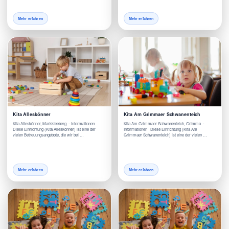
Mehr erfahren
Mehr erfahren
Kita Alleskönner
Kita Am Grimmaer Schwanenteich
Kita Alleskönner, Markkleeberg - Informationen
Kita Am Grimmaer Schwanenteich, Grimma -
Diese Einrichtung (Kita Alleskönner) ist eine der
Informationen Diese Einrichtung (Kita Am
vielen Betreuungsangebote, die wir bei …
Grimmaer Schwanenteich) ist eine der vielen …
Mehr erfahren
Mehr erfahren