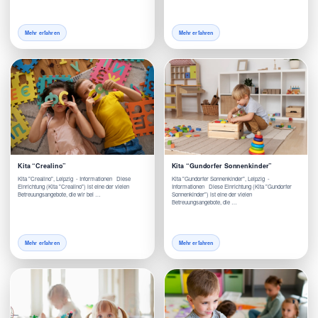
Mehr erfahren
Mehr erfahren
Kita “Crealino”
Kita “Gundorfer Sonnenkinder”
Kita "Crealino", Leipzig - Informationen Diese
Kita "Gundorfer Sonnenkinder", Leipzig -
Einrichtung (Kita "Crealino") ist eine der vielen
Informationen Diese Einrichtung (Kita "Gundorfer
Betreuungsangebote, die wir bei …
Sonnenkinder") ist eine der vielen
Betreuungsangebote, die …
Mehr erfahren
Mehr erfahren