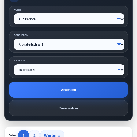
FORM
SORTIEREN
ANZEIGE
Anwenden
Zurücksetzen
1
2
Weiter »
Seiten