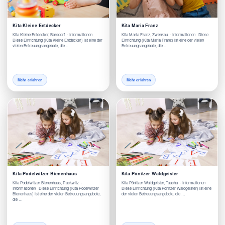
Kita Kleine Entdecker
Kita Maria Franz
Kita Kleine Entdecker, Borsdorf - Informationen
Kita Maria Franz, Zwenkau - Informationen Diese
Diese Einrichtung (Kita Kleine Entdecker) ist eine der
Einrichtung (Kita Maria Franz) ist eine der vielen
vielen Betreuungsangebote, die …
Betreuungsangebote, die …
Mehr erfahren
Mehr erfahren
Kita Podelwitzer Bienenhaus
Kita Pönitzer Waldgeister
Kita Podelwitzer Bienenhaus, Rackwitz -
Kita Pönitzer Waldgeister, Taucha - Informationen
Informationen Diese Einrichtung (Kita Podelwitzer
Diese Einrichtung (Kita Pönitzer Waldgeister) ist eine
Bienenhaus) ist eine der vielen Betreuungsangebote,
der vielen Betreuungsangebote, die …
die …