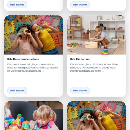
Mehr erfahren
Mehr erfahren
Kita Haus Sonnenschein
Kita Kinderland
Kita Haus Sonnenschein, Pegau - Informationen
Kita Kinderland, Borsdorf - Informationen Diese
Diese Einrichtung (Kita Haus Sonnenschein) ist eine
Einrichtung (Kita Kinderland) ist eine der vielen
der vielen Betreuungsangebote, die …
Betreuungsangebote, die wir bei …
Mehr erfahren
Mehr erfahren