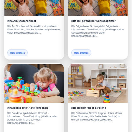
Kita Am Storchennest
Kita Belgershainer Schlossgeister
Kita Am Storchennest, Schkeuditz - Informationen
Kita Belgershainer Schlossgeister, Belgershain -
Diese Einrichtung (Kita Am Storchennest) ist eine der
Informationen Diese Einrichtung (Kita Belgershainer
vielen Betreuungsangebote, die …
Schlossgeister) ist eine der vielen
Betreuungsangebote, die …
Mehr erfahren
Mehr erfahren
Kita Borsdorfer Apfelkörbchen
Kita Breitenfelder Strolche
Kita Borsdorfer Apfelkörbchen, Borsdorf -
Kita Breitenfelder Strolche, Leipzig - Informationen
Informationen Diese Einrichtung (Kita Borsdorfer
Diese Einrichtung (Kita Breitenfelder Strolche) ist
Apfelkörbchen) ist eine der vielen
eine der vielen Betreuungsangebote, die …
Betreuungsangebote, die …