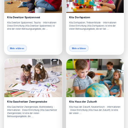
Kita Dewitzer Spatzennest
Kita Dorfspatzen
Kita Dewitzer Spatzennest, Taucha - Informationen
Kita Dorfspatzen, Trebsen/Mulde - Informationen
Diese Einrichtung (Kita Dewitzer Spatzennest) ist
Diese Einrichtung (Kita Dorfspatzen) ist eine der
eine der vielen Betreuungsangebote, die …
vielen Betreuungsangebote, die wir bei …
Mehr erfahren
Mehr erfahren
Kita Gaschwitzer Zwergenstube
Kita Haus der Zukunft
Kita Gaschwitzer Zwergenstube, Markkleeberg -
Kita Haus der Zukunft, Neukieritzsch - Informationen
Informationen Diese Einrichtung (Kita Gaschwitzer
Diese Einrichtung (Kita Haus der Zukunft) ist eine
Zwergenstube) ist eine der vielen
der vielen …
Betreuungsangebote, die …