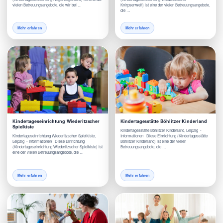
vielen Betreuungsangebote, die wir bei …
Knirpsenwelt) ist eine der vielen Betreuungsangebote,
die …
Mehr erfahren
Mehr erfahren
Kindertageseinrichtung Wiederitzscher
Kindertagesstätte Böhlitzer Kinderland
Spielkiste
Kindertagesstätte Böhlitzer Kinderland, Leipzig -
Kindertageseinrichtung Wiederitzscher Spielkiste,
Informationen Diese Einrichtung (Kindertagesstätte
Leipzig - Informationen Diese Einrichtung
Böhlitzer Kinderland) ist eine der vielen
(Kindertageseinrichtung Wiederitzscher Spielkiste) ist
Betreuungsangebote, die …
eine der vielen Betreuungsangebote, die …
Mehr erfahren
Mehr erfahren