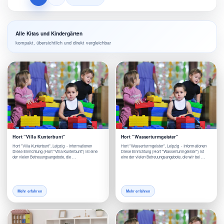
Alle Kitas und Kindergärten
kompakt, übersichtlich und direkt vergleichbar
Hort “Villa Kunterbunt”
Hort “Wasserturmgeister”
Hort "Villa Kunterbunt", Leipzig - Informationen
Hort "Wasserturmgeister", Leipzig - Informationen
Diese Einrichtung (Hort "Villa Kunterbunt") ist eine
Diese Einrichtung (Hort "Wasserturmgeister") ist
der vielen Betreuungsangebote, die …
eine der vielen Betreuungsangebote, die wir bei …
Mehr erfahren
Mehr erfahren