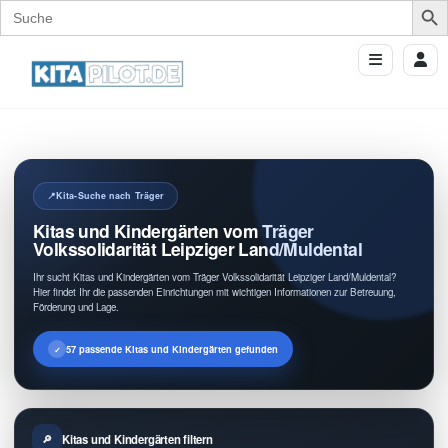
Search
for:
Kita-Suche nach Träger
Kitas und Kindergärten vom Träger
Volkssolidarität Leipziger Land/Muldental
Ihr sucht Kitas und Kindergärten vom Träger Volkssolidarität Leipziger Land/Muldental?
Hier findet Ihr die passenden Einrichtungen mit wichtigen Informationen zur Betreuung,
Förderung und Lage.
57 passende Kitas und Kindergärten gefunden
Kitas und Kindergärten filtern