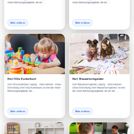
vielen Betreuungsangebote, die wir …
vielen Betreuungsangebote, die wir …
Mehr erfahren
Mehr erfahren
Hort Villa Kunterbunt
Hort Wasserturmgeister
Hort Villa Kunterbunt, Leipzig - Informationen Diese
Hort Wasserturmgeister, Leipzig - Informationen
Einrichtung (Hort Villa Kunterbunt) ist eine der vielen
Diese Einrichtung (Hort Wasserturmgeister) ist eine
Betreuungsangebote, die …
der vielen Betreuungsangebote, die wir bei …
Mehr erfahren
Mehr erfahren