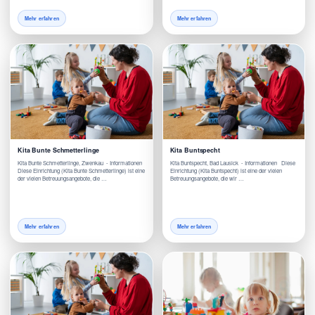
Mehr erfahren
Mehr erfahren
Kita Bunte Schmetterlinge
Kita Buntspecht
Kita Bunte Schmetterlinge, Zwenkau - Informationen
Kita Buntspecht, Bad Lausick - Informationen Diese
Diese Einrichtung (Kita Bunte Schmetterlinge) ist eine
Einrichtung (Kita Buntspecht) ist eine der vielen
der vielen Betreuungsangebote, die …
Betreuungsangebote, die wir …
Mehr erfahren
Mehr erfahren