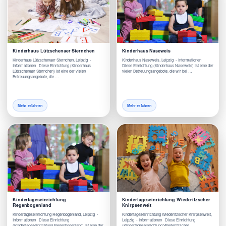
Kinderhaus Lützschenaer Sternchen
Kinderhaus Naseweis
Kinderhaus Lützschenaer Sternchen, Leipzig -
Kinderhaus Naseweis, Leipzig - Informationen
Informationen Diese Einrichtung (Kinderhaus
Diese Einrichtung (Kinderhaus Naseweis) ist eine der
Lützschenaer Sternchen) ist eine der vielen
vielen Betreuungsangebote, die wir bei …
Betreuungsangebote, die …
Mehr erfahren
Mehr erfahren
Kindertageseinrichtung
Kindertageseinrichtung Wiederitzscher
Regenbogenland
Knirpsenwelt
Kindertageseinrichtung Regenbogenland, Leipzig -
Kindertageseinrichtung Wiederitzscher Knirpsenwelt,
Informationen Diese Einrichtung
Leipzig - Informationen Diese Einrichtung
(Kindertageseinrichtung Regenbogenland) ist eine der
(Kindertageseinrichtung Wiederitzscher