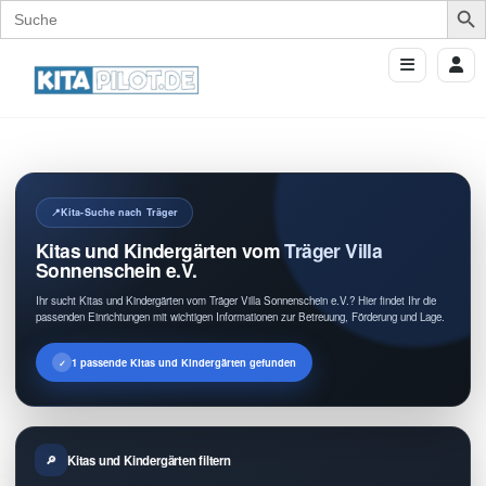
Search
for:
Kita-Suche nach Träger
Kitas und Kindergärten vom Träger Villa
Sonnenschein e.V.
Ihr sucht Kitas und Kindergärten vom Träger Villa Sonnenschein e.V.? Hier findet Ihr die
passenden Einrichtungen mit wichtigen Informationen zur Betreuung, Förderung und Lage.
1 passende Kitas und Kindergärten gefunden
Kitas und Kindergärten filtern