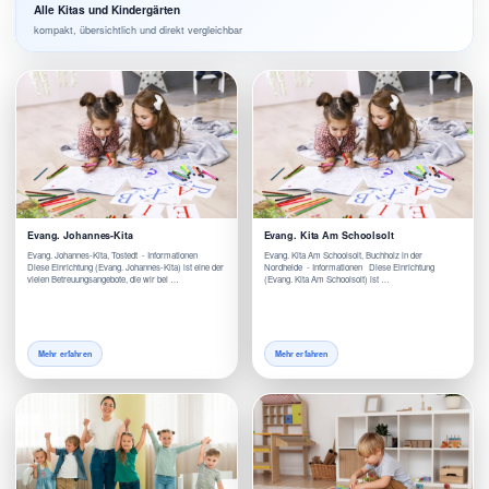
Alle Kitas und Kindergärten
kompakt, übersichtlich und direkt vergleichbar
Evang. Johannes-Kita
Evang. Kita Am Schoolsolt
Evang. Johannes-Kita, Tostedt - Informationen
Evang. Kita Am Schoolsolt, Buchholz in der
Diese Einrichtung (Evang. Johannes-Kita) ist eine der
Nordheide - Informationen Diese Einrichtung
vielen Betreuungsangebote, die wir bei …
(Evang. Kita Am Schoolsolt) ist …
Mehr erfahren
Mehr erfahren