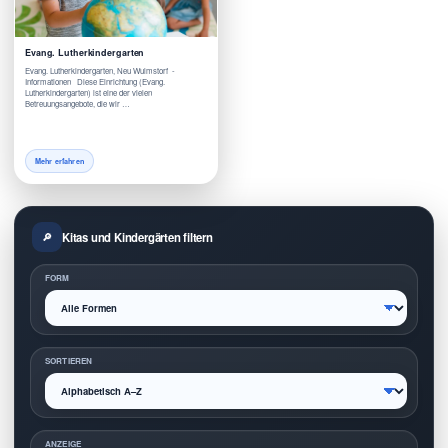
Evang. Lutherkindergarten
Evang. Lutherkindergarten, Neu Wulmstorf -
Informationen Diese Einrichtung (Evang.
Lutherkindergarten) ist eine der vielen
Betreuungsangebote, die wir …
Mehr erfahren
Kitas und Kindergärten filtern
FORM
SORTIEREN
ANZEIGE