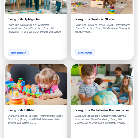
Evang. Kita Apfelgarten
Evang. Kita Breslauer Straße
Evang. Kita Apfelgarten, Neu Wulmstorf -
Evang. Kita Breslauer Straße, Tostedt - Informationen
Informationen Diese Einrichtung (Evang. Kita
Diese Einrichtung (Evang. Kita Breslauer Straße) ist
Apfelgarten) ist eine der vielen Betreuungsangebote,
eine der vielen …
…
Mehr erfahren
Mehr erfahren
Evang. Kita Hittfeld
Evang. Kita Meckelfelder Kirchenmäuse
Evang. Kita Hittfeld, Seevetal - Informationen Diese
Evang. Kita Meckelfelder Kirchenmäuse, Seevetal -
Einrichtung (Evang. Kita Hittfeld) ist eine der vielen
Informationen Diese Einrichtung (Evang. Kita
Betreuungsangebote, die …
Meckelfelder Kirchenmäuse) ist eine der vielen …