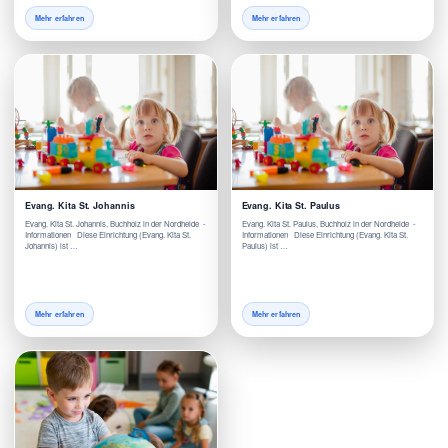
Mehr erfahren
Mehr erfahren
Evang. Kita St. Johannis
Evang. Kita St. Paulus
Evang. Kita St. Johannis, Buchholz in der Nordheide -
Evang. Kita St. Paulus, Buchholz in der Nordheide -
Informationen Diese Einrichtung (Evang. Kita St.
Informationen Diese Einrichtung (Evang. Kita St.
Johannis) ist …
Paulus) ist …
Mehr erfahren
Mehr erfahren