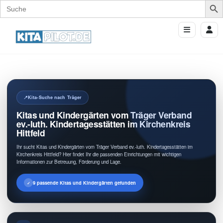
Search
for:
Kita-Suche nach Träger
Kitas und Kindergärten vom Träger Verband
ev.-luth. Kindertagesstätten im Kirchenkreis
Hittfeld
Ihr sucht Kitas und Kindergärten vom Träger Verband ev.-luth. Kindertagesstätten im
Kirchenkreis Hittfeld? Hier findet Ihr die passenden Einrichtungen mit wichtigen
Informationen zur Betreuung, Förderung und Lage.
9 passende Kitas und Kindergärten gefunden