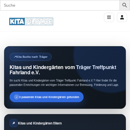
Search
for:
Kita-Suche nach Träger
Kitas und Kindergärten vom Träger Treffpunkt
Fahrland e.V.
Ihr sucht Kitas und Kindergärten vom Träger Treffpunkt Fahrland e.V.? Hier findet Ihr die
passenden Einrichtungen mit wichtigen Informationen zur Betreuung, Förderung und Lage.
3 passende Kitas und Kindergärten gefunden
Kitas und Kindergärten filtern