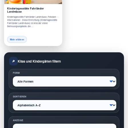
Kindertagesstätte Fahrländer
Landmäuse
Kindertagesstätte Fahrländer Landmäuse, Potsdam -
Informationen Diese Einrichtung (Kindertagesstätte
Fahrländer Landmäuse) ist eine der vielen
Betreuungsangebote, die …
Mehr erfahren
Kitas und Kindergärten filtern
FORM
SORTIEREN
ANZEIGE