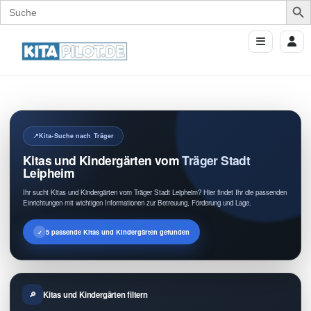
Search
for:
Kita-Suche nach Träger
Kitas und Kindergärten vom Träger Stadt
Leipheim
Ihr sucht Kitas und Kindergärten vom Träger Stadt Leipheim? Hier findet Ihr die passenden
Einrichtungen mit wichtigen Informationen zur Betreuung, Förderung und Lage.
5 passende Kitas und Kindergärten gefunden
Kitas und Kindergärten filtern