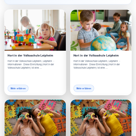
Hort in der Volksschule Leipheim
Hort in der Volksschule Leipheim
Hort in der Volksschule Leipheim, Leipheim -
Hort in der Volksschule Leipheim, Leipheim -
Informationen Diese Einrichtung (Hort in der
Informationen Diese Einrichtung (Hort in der
Volksschule Leipheim) ist eine …
Volksschule Leipheim) ist eine …
Mehr erfahren
Mehr erfahren