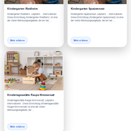
Kindergarten Riedheim
Kindergarten Spatzennest
Kindergarten Riedheim, Leipheim - Informationen
Kindergarten Spatzennest, Leipheim - Informationen
Diese Einrichtung (Kindergarten Riedheim) ist eine
Diese Einrichtung (Kindergarten Spatzennest) ist eine
der vielen Betreuungsangebote, die wir bei …
der vielen Betreuungsangebote, die wir bei …
Mehr erfahren
Mehr erfahren
Kindertagesstätte Raupe Nimmersatt
Kindertagesstätte Raupe Nimmersatt, Leipheim -
Informationen Diese Einrichtung (Kindertagesstätte
Raupe Nimmersatt) ist eine der vielen
Betreuungsangebote, die …
Mehr erfahren