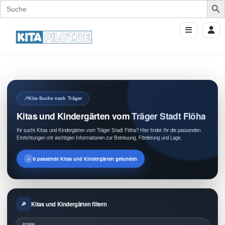
Search
for:
Kita-Suche nach Träger
Kitas und Kindergärten vom Träger Stadt Flöha
Ihr sucht Kitas und Kindergärten vom Träger Stadt Flöha? Hier findet Ihr die passenden
Einrichtungen mit wichtigen Informationen zur Betreuung, Förderung und Lage.
6 passende Kitas und Kindergärten gefunden
Kitas und Kindergärten filtern
FORM