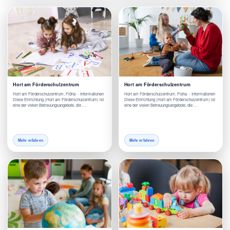
Hort am Förderschulzentrum
Hort am Förderschulzentrum
Hort am Förderschulzentrum, Flöha - Informationen
Hort am Förderschulzentrum, Floha - Informationen
Diese Einrichtung (Hort am Förderschulzentrum) ist
Diese Einrichtung (Hort am Förderschulzentrum) ist
eine der vielen Betreuungsangebote, die …
eine der vielen Betreuungsangebote, die …
Mehr erfahren
Mehr erfahren