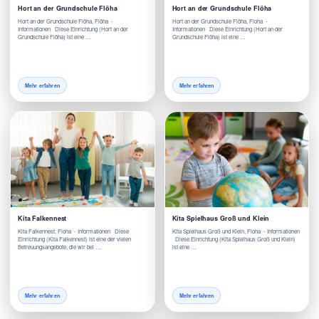
Hort an der Grundschule Flöha
Hort an der Grundschule Flöha
Hort an der Grundschule Flöha, Flöha -
Hort an der Grundschule Flöha, Floha -
Informationen Diese Einrichtung (Hort an der
Informationen Diese Einrichtung (Hort an der
Grundschule Flöha) ist eine …
Grundschule Flöha) ist eine …
Mehr erfahren
Mehr erfahren
Kita Falkennest
Kita Spielhaus Groß und Klein
Kita Falkennest, Floha - Informationen Diese
Kita Spielhaus Groß und Klein, Floha - Informationen
Einrichtung (Kita Falkennest) ist eine der vielen
Diese Einrichtung (Kita Spielhaus Groß und Klein)
Betreuungsangebote, die wir bei …
ist eine …
Mehr erfahren
Mehr erfahren