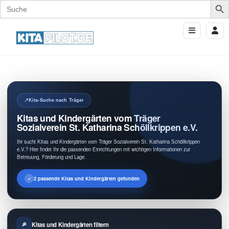
Search
for:
Kita-Suche nach Träger
Kitas und Kindergärten vom Träger
Sozialverein St. Katharina Schöllkrippen e.V.
Ihr sucht Kitas und Kindergärten vom Träger Sozialverein St. Katharina Schöllkrippen
e.V.? Hier findet Ihr die passenden Einrichtungen mit wichtigen Informationen zur
Betreuung, Förderung und Lage.
2 passende Kitas und Kindergärten gefunden
Kitas und Kindergärten filtern