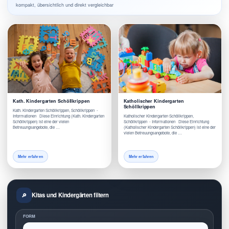
kompakt, übersichtlich und direkt vergleichbar
Kath. Kindergarten Schöllkrippen
Katholischer Kindergarten
Schöllkrippen
Kath. Kindergarten Schöllkrippen, Schöllkrippen -
Informationen Diese Einrichtung (Kath. Kindergarten
Katholischer Kindergarten Schöllkrippen,
Schöllkrippen) ist eine der vielen
Schöllkrippen - Informationen Diese Einrichtung
Betreuungsangebote, die …
(Katholischer Kindergarten Schöllkrippen) ist eine der
vielen Betreuungsangebote, die …
Mehr erfahren
Mehr erfahren
Kitas und Kindergärten filtern
FORM