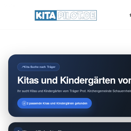
Search
for:
Kita-Suche nach Träger
Kitas und Kindergärten v
Ihr sucht Kitas und Kindergärten vom Träger Prot. Kirchengemeinde Schauernheim
2 passende Kitas und Kindergärten gefunden