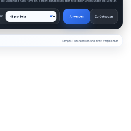
 die Ergebnisse nach Form ein, sortiert alphabetisch oder zeigt mehr Einrichtungen pro Seite an.
Anwenden
GE
Zurücksetzen
kompakt, übersichtlich und direkt vergleichbar