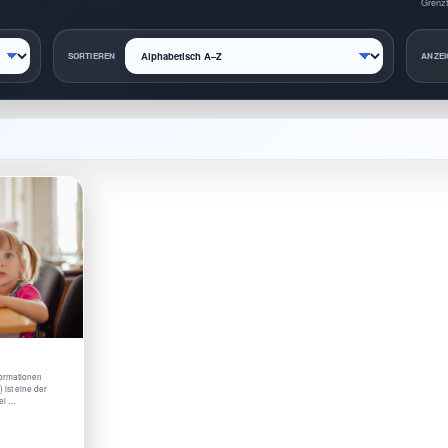
Grenzt
SORTIEREN
ANZEI
nformationen
 ist eine der
bei …