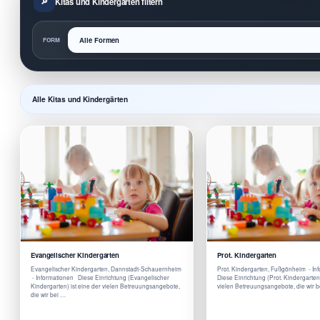
Kitas und Kindergärten filtern
FORM
Alle Kitas und Kindergärten
Evangelischer Kindergarten
Prot. Kindergarten
Evangelischer Kindergarten, Dannstadt-Schauernheim
Prot. Kindergarten, Fußgönheim - I
- Informationen Diese Einrichtung (Evangelischer
Diese Einrichtung (Prot. Kindergarten)
Kindergarten) ist eine der vielen Betreuungsangebote,
vielen Betreuungsangebote, die wir 
die wir bei …