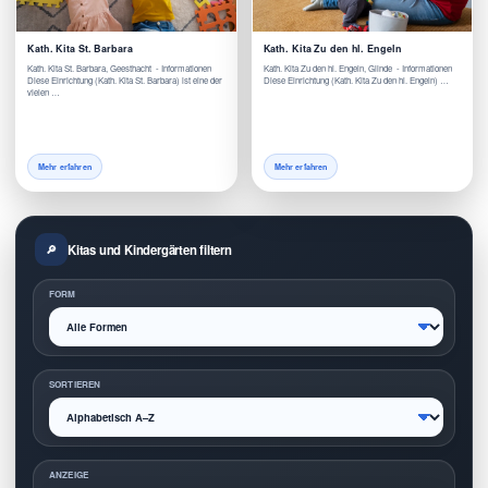
Kath. Kita St. Barbara
Kath. Kita Zu den hl. Engeln
Kath. Kita St. Barbara, Geesthacht - Informationen
Kath. Kita Zu den hl. Engeln, Glinde - Informationen
Diese Einrichtung (Kath. Kita St. Barbara) ist eine der
Diese Einrichtung (Kath. Kita Zu den hl. Engeln) …
vielen …
Mehr erfahren
Mehr erfahren
Kitas und Kindergärten filtern
FORM
SORTIEREN
ANZEIGE