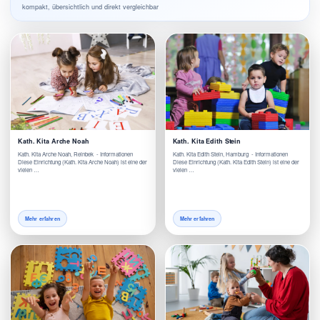
kompakt, übersichtlich und direkt vergleichbar
Kath. Kita Arche Noah
Kath. Kita Edith Stein
Kath. Kita Arche Noah, Reinbek - Informationen
Kath. Kita Edith Stein, Hamburg - Informationen
Diese Einrichtung (Kath. Kita Arche Noah) ist eine der
Diese Einrichtung (Kath. Kita Edith Stein) ist eine der
vielen …
vielen …
Mehr erfahren
Mehr erfahren