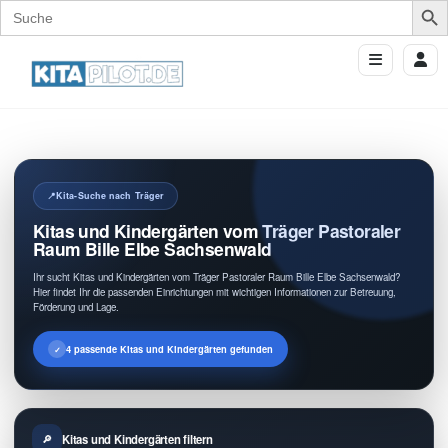
Search
for:
Kita-Suche nach Träger
Kitas und Kindergärten vom Träger Pastoraler
Raum Bille Elbe Sachsenwald
Ihr sucht Kitas und Kindergärten vom Träger Pastoraler Raum Bille Elbe Sachsenwald?
Hier findet Ihr die passenden Einrichtungen mit wichtigen Informationen zur Betreuung,
Förderung und Lage.
4 passende Kitas und Kindergärten gefunden
Kitas und Kindergärten filtern