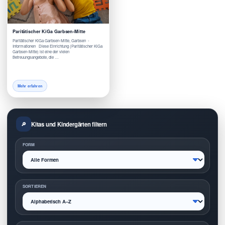
Paritätischer KiGa Garbsen-Mitte
Paritätischer KiGa Garbsen-Mitte, Garbsen -
Informationen Diese Einrichtung (Paritätischer KiGa
Garbsen-Mitte) ist eine der vielen
Betreuungsangebote, die …
Mehr erfahren
Kitas und Kindergärten filtern
FORM
SORTIEREN