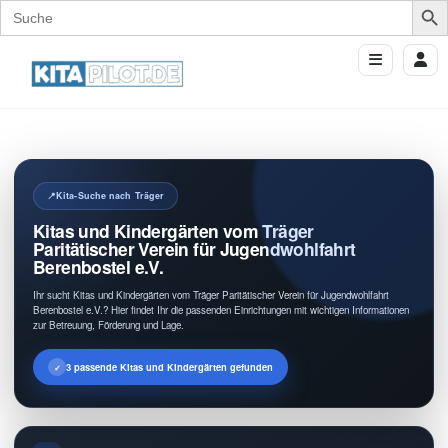
Search
for:
Kita-Suche nach Träger
Kitas und Kindergärten vom Träger
Paritätischer Verein für Jugendwohlfahrt
Berenbostel e.V.
Ihr sucht Kitas und Kindergärten vom Träger Paritätischer Verein für Jugendwohlfahrt
Berenbostel e.V.? Hier findet Ihr die passenden Einrichtungen mit wichtigen Informationen
zur Betreuung, Förderung und Lage.
3 passende Kitas und Kindergärten gefunden