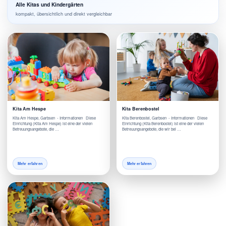
Alle Kitas und Kindergärten
kompakt, übersichtlich und direkt vergleichbar
Kita Am Hespe
Kita Berenbostel
Kita Am Hespe, Garbsen - Informationen Diese
Kita Berenbostel, Garbsen - Informationen Diese
Einrichtung (Kita Am Hespe) ist eine der vielen
Einrichtung (Kita Berenbostel) ist eine der vielen
Betreuungsangebote, die …
Betreuungsangebote, die wir bei …
Mehr erfahren
Mehr erfahren