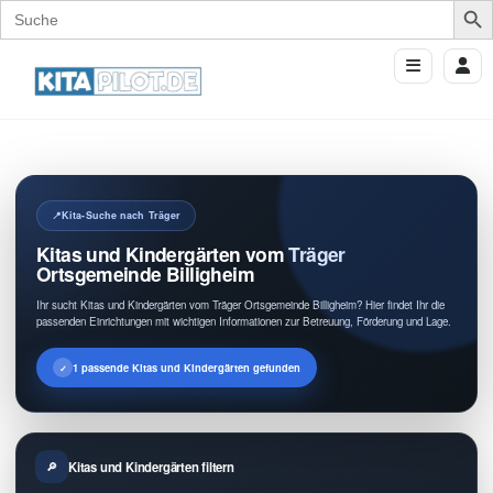
Search
for:
Kita-Suche nach Träger
Kitas und Kindergärten vom Träger
Ortsgemeinde Billigheim
Ihr sucht Kitas und Kindergärten vom Träger Ortsgemeinde Billigheim? Hier findet Ihr die
passenden Einrichtungen mit wichtigen Informationen zur Betreuung, Förderung und Lage.
1 passende Kitas und Kindergärten gefunden
Kitas und Kindergärten filtern