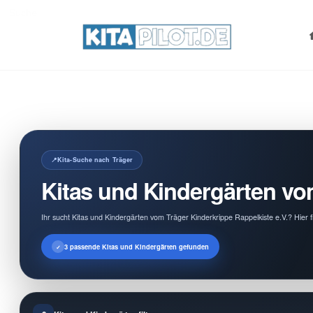
Search
for:
Kita-Suche nach Träger
Kitas und Kindergärten vom
Ihr sucht Kitas und Kindergärten vom Träger Kinderkrippe Rappelkiste e.V.? Hier 
3 passende Kitas und Kindergärten gefunden