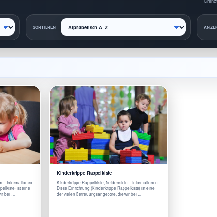
Grenzt
SORTIEREN
ANZEI
Kinderkrippe Rappelkiste
m - Informationen
Kinderkrippe Rappelkiste, Neidenstein - Informationen
lkiste) ist eine
Diese Einrichtung (Kinderkrippe Rappelkiste) ist eine
ir bei …
der vielen Betreuungsangebote, die wir bei …