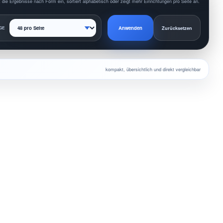
 die Ergebnisse nach Form ein, sortiert alphabetisch oder zeigt mehr Einrichtungen pro Seite an.
Anwenden
GE
Zurücksetzen
kompakt, übersichtlich und direkt vergleichbar