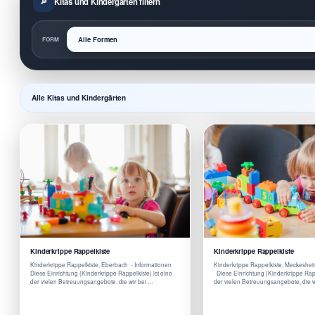
Kitas und Kindergärten filtern
FORM
Alle Kitas und Kindergärten
Kinderkrippe Rappelkiste
Kinderkrippe Rappelkiste
Kinderkrippe Rappelkiste, Eberbach - Informationen
Kinderkrippe Rappelkiste, Meckeshei
Diese Einrichtung (Kinderkrippe Rappelkiste) ist eine
Diese Einrichtung (Kinderkrippe Rappe
der vielen Betreuungsangebote, die wir bei …
der vielen Betreuungsangebote, die w