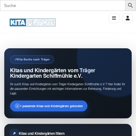
Search
for:
Kita-Suche nach Träger
Kitas und Kindergärten vom Träger
Kindergarten Schiffmühle e.V.
Ihr sucht Kitas und Kindergärten vom Träger Kindergarten Schiffmühle e.V.? Hier findet Ihr
die passenden Einrichtungen mit wichtigen Informationen zur Betreuung, Förderung und
Lage.
1 passende Kitas und Kindergärten gefunden
Kitas und Kindergärten filtern