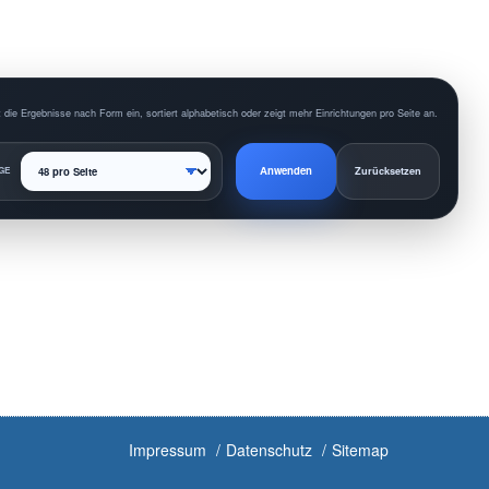
 die Ergebnisse nach Form ein, sortiert alphabetisch oder zeigt mehr Einrichtungen pro Seite an.
Anwenden
GE
Zurücksetzen
Impressum
Datenschutz
Sitemap