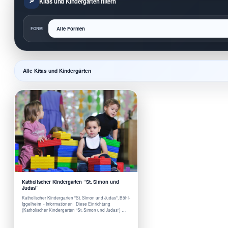
Kitas und Kindergärten filtern
FORM
Alle Kitas und Kindergärten
Katholischer Kindergarten “St. Simon und
Judas”
Katholischer Kindergarten "St. Simon und Judas", Böhl-
Iggelheim - Informationen Diese Einrichtung
(Katholischer Kindergarten "St. Simon und Judas") …