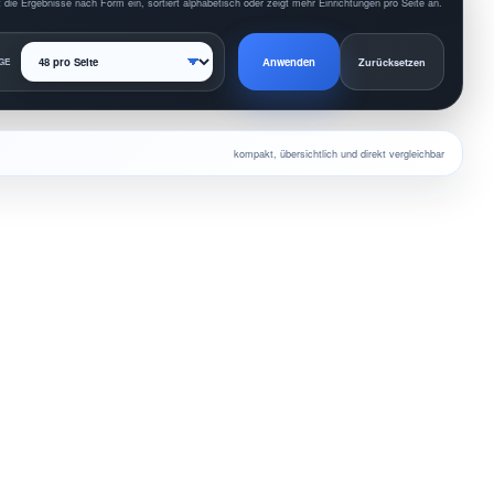
 die Ergebnisse nach Form ein, sortiert alphabetisch oder zeigt mehr Einrichtungen pro Seite an.
Anwenden
GE
Zurücksetzen
kompakt, übersichtlich und direkt vergleichbar