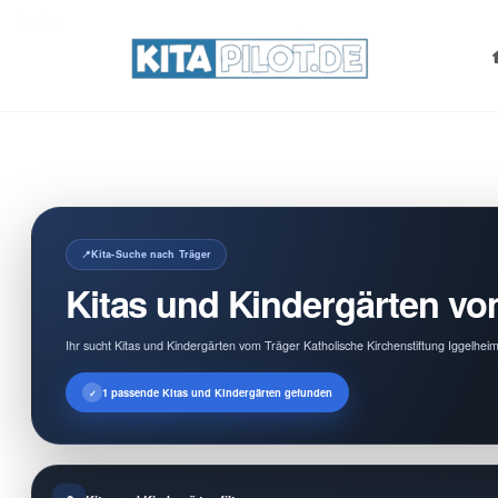
Search
for:
Kita-Suche nach Träger
Kitas und Kindergärten vo
Ihr sucht Kitas und Kindergärten vom Träger Katholische Kirchenstiftung Iggelhei
1 passende Kitas und Kindergärten gefunden