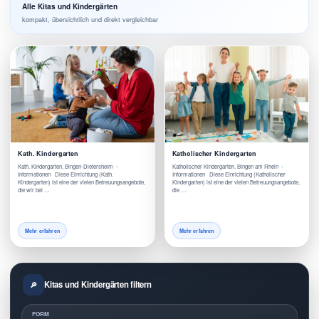
Alle Kitas und Kindergärten
kompakt, übersichtlich und direkt vergleichbar
Kath. Kindergarten
Katholischer Kindergarten
Kath. Kindergarten, Bingen-Dietersheim -
Katholischer Kindergarten, Bingen am Rhein -
Informationen Diese Einrichtung (Kath.
Informationen Diese Einrichtung (Katholischer
Kindergarten) ist eine der vielen Betreuungsangebote,
Kindergarten) ist eine der vielen Betreuungsangebote,
die wir bei …
die …
Mehr erfahren
Mehr erfahren
Kitas und Kindergärten filtern
FORM