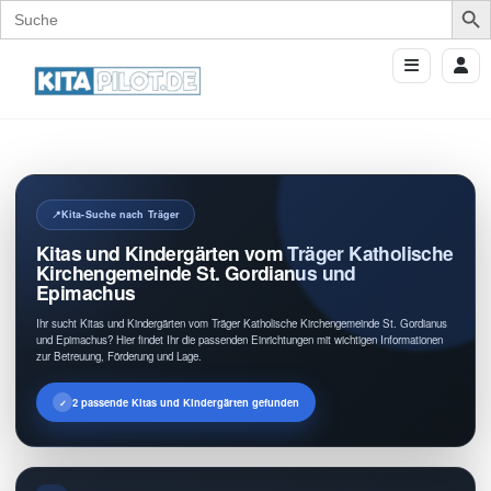
Search
for:
Kita-Suche nach Träger
Kitas und Kindergärten vom Träger Katholische
Kirchengemeinde St. Gordianus und
Epimachus
Ihr sucht Kitas und Kindergärten vom Träger Katholische Kirchengemeinde St. Gordianus
und Epimachus? Hier findet Ihr die passenden Einrichtungen mit wichtigen Informationen
zur Betreuung, Förderung und Lage.
2 passende Kitas und Kindergärten gefunden