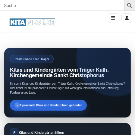
Search
for:
Kita-Suche nach Träger
Kitas und Kindergärten vom Träger Kath.
Kirchengemeinde Sankt Christophorus
Ihr sucht Kitas und Kindergärten vom Träger Kath. Kirchengemeinde Sankt Christophorus?
Hier findet Ihr die passenden Einrichtungen mit wichtigen Informationen zur Betreuung,
Förderung und Lage.
7 passende Kitas und Kindergärten gefunden
Kitas und Kindergärten filtern