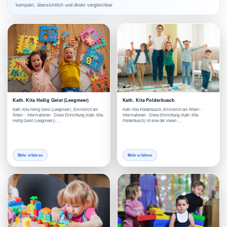
kompakt, übersichtlich und direkt vergleichbar
Kath. Kita Heilig Geist (Leegmeer)
Kath. Kita Polderbusch
Kath. Kita Heilig Geist (Leegmeer), Emmerich am
Kath. Kita Polderbusch, Emmerich am Rhein -
Rhein - Informationen Diese Einrichtung (Kath. Kita
Informationen Diese Einrichtung (Kath. Kita
Heilig Geist (Leegmeer)) …
Polderbusch) ist eine der vielen …
Mehr erfahren
Mehr erfahren