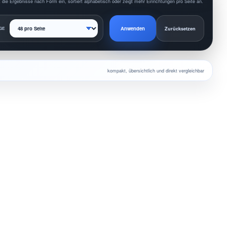
 die Ergebnisse nach Form ein, sortiert alphabetisch oder zeigt mehr Einrichtungen pro Seite an.
Anwenden
GE
Zurücksetzen
kompakt, übersichtlich und direkt vergleichbar