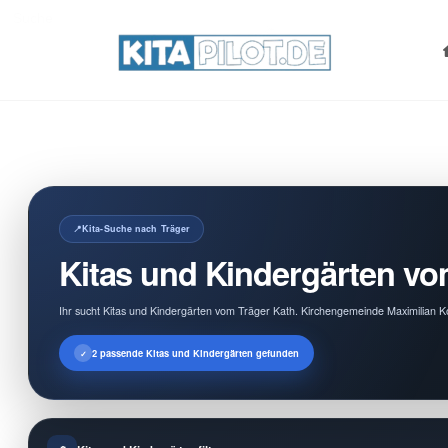
Search
for:
Kita-Suche nach Träger
Kitas und Kindergärten vo
Ihr sucht Kitas und Kindergärten vom Träger Kath. Kirchengemeinde Maximilian Ko
2 passende Kitas und Kindergärten gefunden