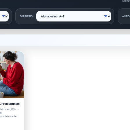
Grenzt
SORTIEREN
ANZEI
t. Fronleichnam
nleichnam, Köln -
th.
am) ist eine der