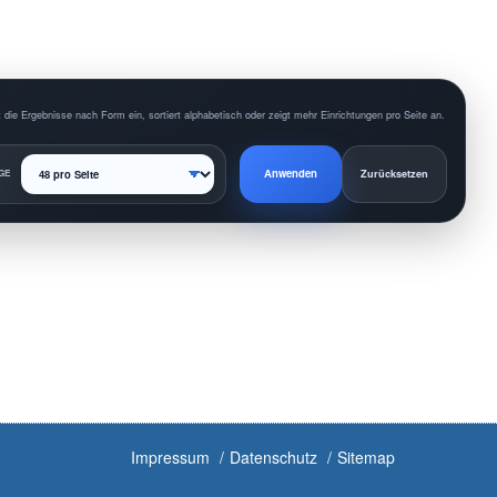
 die Ergebnisse nach Form ein, sortiert alphabetisch oder zeigt mehr Einrichtungen pro Seite an.
Anwenden
GE
Zurücksetzen
Impressum
Datenschutz
Sitemap