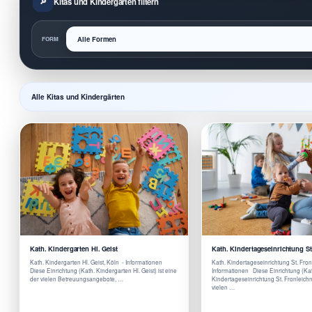
Kitas und Kindergärten filtern
FORM
Alle Kitas und Kindergärten
Kath. Kindergarten Hl. Geist
Kath. Kindertageseinrichtung S
Kath. Kindergarten Hl. Geist, Köln - Informationen
Kath. Kindertageseinrichtung St. Fro
Diese Einrichtung (Kath. Kindergarten Hl. Geist) ist eine
Informationen Diese Einrichtung (Ka
der vielen Betreuungsangebote, …
Kindertageseinrichtung St. Fronleichn
vielen …