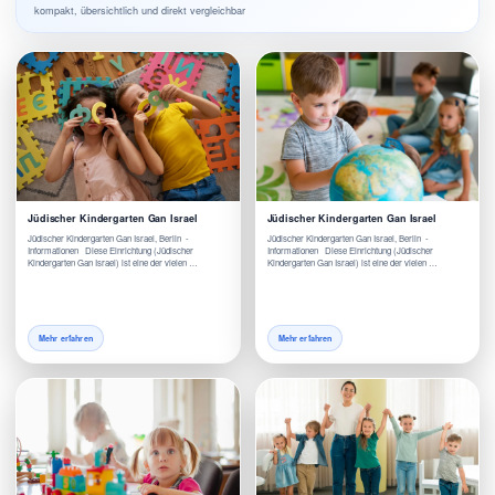
kompakt, übersichtlich und direkt vergleichbar
Jüdischer Kindergarten Gan Israel
Jüdischer Kindergarten Gan Israel
Jüdischer Kindergarten Gan Israel, Berlin -
Jüdischer Kindergarten Gan Israel, Berlin -
Informationen Diese Einrichtung (Jüdischer
Informationen Diese Einrichtung (Jüdischer
Kindergarten Gan Israel) ist eine der vielen …
Kindergarten Gan Israel) ist eine der vielen …
Mehr erfahren
Mehr erfahren