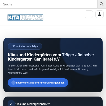
Search
for:
Kita-Suche nach Träger
Kitas und Kindergärten vom Träger Jüdischer
Kindergarten Gan Israel e.V.
Ihr sucht Kitas und Kindergärten vom Träger Jüdischer Kindergarten Gan Israel e.V.? Hier
findet Ihr die passenden Einrichtungen mit wichtigen Informationen zur Betreuung,
Förderung und Lage.
4 passende Kitas und Kindergärten gefunden
Kitas und Kindergärten filtern