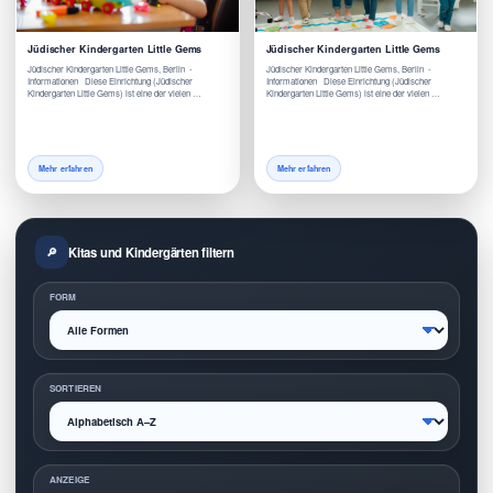
Jüdischer Kindergarten Little Gems
Jüdischer Kindergarten Little Gems
Jüdischer Kindergarten Little Gems, Berlin -
Jüdischer Kindergarten Little Gems, Berlin -
Informationen Diese Einrichtung (Jüdischer
Informationen Diese Einrichtung (Jüdischer
Kindergarten Little Gems) ist eine der vielen …
Kindergarten Little Gems) ist eine der vielen …
Mehr erfahren
Mehr erfahren
Kitas und Kindergärten filtern
FORM
SORTIEREN
ANZEIGE