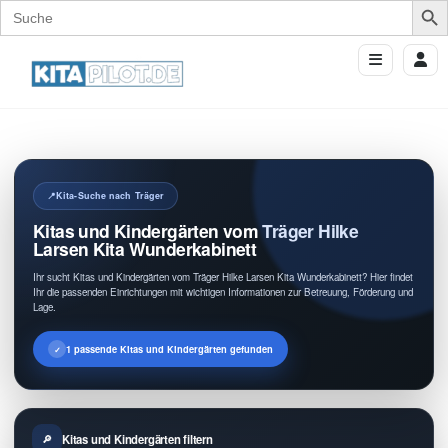
Search
for:
Kita-Suche nach Träger
Kitas und Kindergärten vom Träger Hilke
Larsen Kita Wunderkabinett
Ihr sucht Kitas und Kindergärten vom Träger Hilke Larsen Kita Wunderkabinett? Hier findet
Ihr die passenden Einrichtungen mit wichtigen Informationen zur Betreuung, Förderung und
Lage.
1 passende Kitas und Kindergärten gefunden
Kitas und Kindergärten filtern