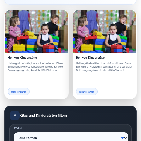
Hellweg-Kinderstätte
Hellweg-Kinderstätte
Hellweg-Kinderstätte, Unna - Informationen Diese
Hellweg-Kinderstätte, Unna - Informationen Diese
Einrichtung (Hellweg-Kinderstätte) ist eine der vielen
Einrichtung (Hellweg-Kinderstätte) ist eine der vielen
Betreuungsangebote, die wir bei KitaPilot.de in …
Betreuungsangebote, die wir bei KitaPilot.de in …
Mehr erfahren
Mehr erfahren
Kitas und Kindergärten filtern
FORM