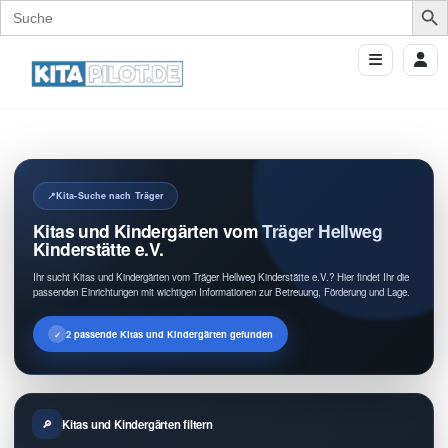
Search
for:
Kita-Suche nach Träger
Kitas und Kindergärten vom Träger Hellweg
Kinderstätte e.V.
Ihr sucht Kitas und Kindergärten vom Träger Hellweg Kinderstätte e.V.? Hier findet Ihr die
passenden Einrichtungen mit wichtigen Informationen zur Betreuung, Förderung und Lage.
2 passende Kitas und Kindergärten gefunden
Kitas und Kindergärten filtern