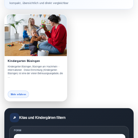
kompakt, übersichtlich und direkt vergleichbar
Kindergarten Büsingen
Kindergarten Büsingen, Büsingen am Hochrhein -
Informationen Diese Einrichtung (Kindergarten
Büsingen) ist eine der vielen Betreuungsangebote, die
…
Mehr erfahren
Kitas und Kindergärten filtern
FORM