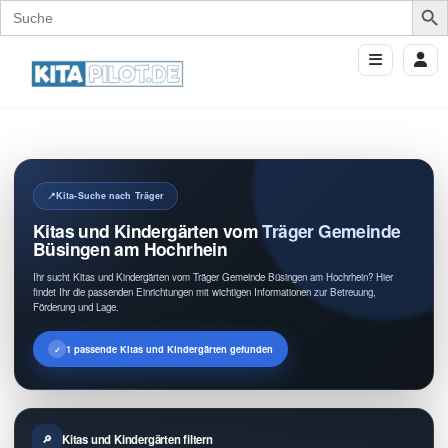
Search
for:
Kita-Suche nach Träger
Kitas und Kindergärten vom Träger Gemeinde
Büsingen am Hochrhein
Ihr sucht Kitas und Kindergärten vom Träger Gemeinde Büsingen am Hochrhein? Hier
findet Ihr die passenden Einrichtungen mit wichtigen Informationen zur Betreuung,
Förderung und Lage.
1 passende Kitas und Kindergärten gefunden
Kitas und Kindergärten filtern