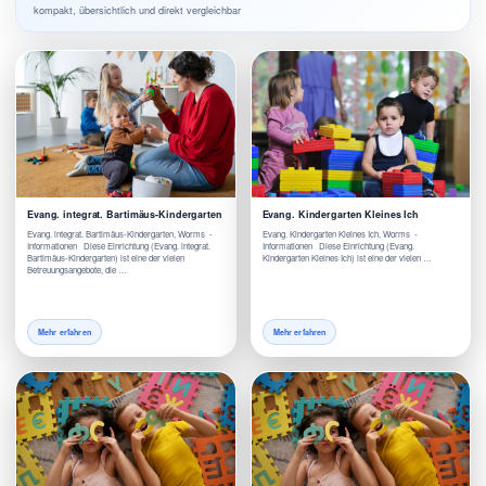
kompakt, übersichtlich und direkt vergleichbar
Evang. integrat. Bartimäus-Kindergarten
Evang. Kindergarten Kleines Ich
Evang. integrat. Bartimäus-Kindergarten, Worms -
Evang. Kindergarten Kleines Ich, Worms -
Informationen Diese Einrichtung (Evang. integrat.
Informationen Diese Einrichtung (Evang.
Bartimäus-Kindergarten) ist eine der vielen
Kindergarten Kleines Ich) ist eine der vielen …
Betreuungsangebote, die …
Mehr erfahren
Mehr erfahren