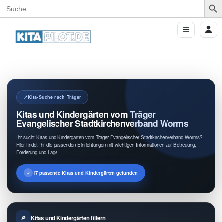
Search
for:
Kita-Suche nach Träger
Kitas und Kindergärten vom Träger
Evangelischer Stadtkirchenverband Worms
Ihr sucht Kitas und Kindergärten vom Träger Evangelischer Stadtkirchenverband Worms?
Hier findet Ihr die passenden Einrichtungen mit wichtigen Informationen zur Betreuung,
Förderung und Lage.
17 passende Kitas und Kindergärten gefunden
Kitas und Kindergärten filtern