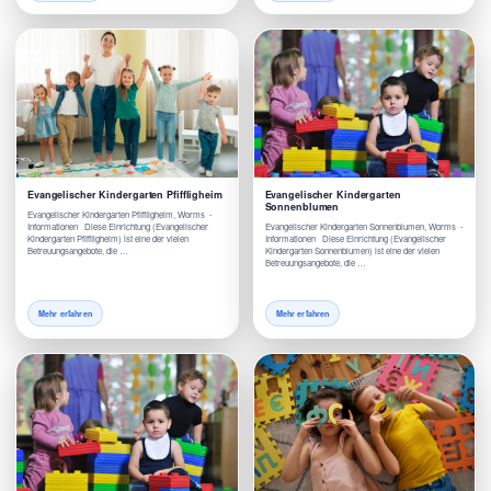
Evangelischer Kindergarten Pfiffligheim
Evangelischer Kindergarten
Sonnenblumen
Evangelischer Kindergarten Pfiffligheim, Worms -
Informationen Diese Einrichtung (Evangelischer
Evangelischer Kindergarten Sonnenblumen, Worms -
Kindergarten Pfiffligheim) ist eine der vielen
Informationen Diese Einrichtung (Evangelischer
Betreuungsangebote, die …
Kindergarten Sonnenblumen) ist eine der vielen
Betreuungsangebote, die …
Mehr erfahren
Mehr erfahren