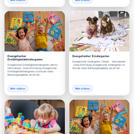
Mehr erfahren
Mehr erfahren
Evangelischer
Evangelischer Kindergarten
Dreifaltigkeitskindergarten
Evangelischer Kindergarten, Offstein - Informationen
Evangelischer Dreifaltigkeitskindergarten, Worms -
Diese Einrichtung (Evangelischer Kindergarten) ist
Informationen Diese Einrichtung (Evangelischer
eine der vielen Betreuungsangebote, die wir bei …
Dreifaltigkeitskindergarten) ist eine der vielen
Betreuungsangebote, die wir bei …
Mehr erfahren
Mehr erfahren