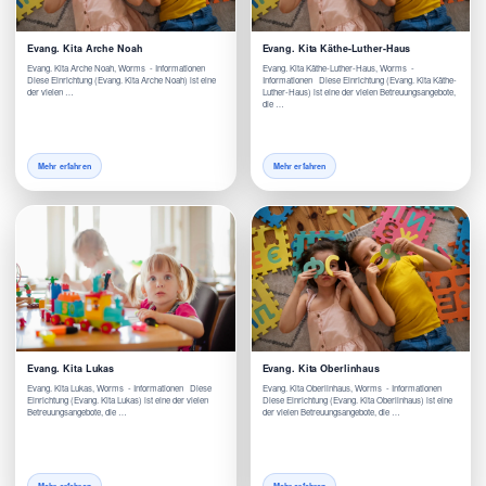
Evang. Kita Arche Noah
Evang. Kita Käthe-Luther-Haus
Evang. Kita Arche Noah, Worms - Informationen
Evang. Kita Käthe-Luther-Haus, Worms -
Diese Einrichtung (Evang. Kita Arche Noah) ist eine
Informationen Diese Einrichtung (Evang. Kita Käthe-
der vielen …
Luther-Haus) ist eine der vielen Betreuungsangebote,
die …
Mehr erfahren
Mehr erfahren
Evang. Kita Lukas
Evang. Kita Oberlinhaus
Evang. Kita Lukas, Worms - Informationen Diese
Evang. Kita Oberlinhaus, Worms - Informationen
Einrichtung (Evang. Kita Lukas) ist eine der vielen
Diese Einrichtung (Evang. Kita Oberlinhaus) ist eine
Betreuungsangebote, die …
der vielen Betreuungsangebote, die …