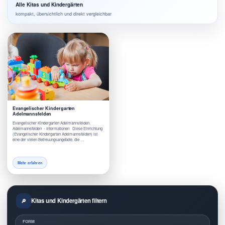
Alle Kitas und Kindergärten
kompakt, übersichtlich und direkt vergleichbar
Evangelischer Kindergarten
Adelmannsfelden
Evangelischer Kindergarten Adelmannsfelden,
Adelmannsfelden - Informationen Diese Einrichtung
(Evangelischer Kindergarten Adelmannsfelden) ist
eine der vielen Betreuungsangebote, die …
Mehr erfahren
Kitas und Kindergärten filtern
FORM