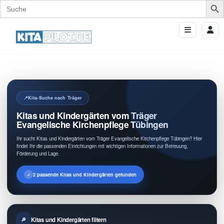
Search
for:
Kita-Suche nach Träger
Kitas und Kindergärten vom Träger
Evangelische Kirchenpflege Tübingen
Ihr sucht Kitas und Kindergärten vom Träger Evangelische Kirchenpflege Tübingen? Hier
findet Ihr die passenden Einrichtungen mit wichtigen Informationen zur Betreuung,
Förderung und Lage.
2 passende Kitas und Kindergärten gefunden
Kitas und Kindergärten filtern