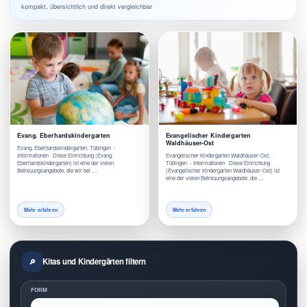
kompakt, übersichtlich und direkt vergleichbar
Evang. Eberhardskindergarten
Evangelischer Kindergarten
Waldhäuser-Ost
Evang. Eberhardskindergarten, Tübingen -
Informationen Diese Einrichtung (Evang.
Evangelischer Kindergarten Waldhäuser-Ost,
Eberhardskindergarten) ist eine der vielen
Tübingen - Informationen Diese Einrichtung
Betreuungsangebote, die wir bei …
(Evangelischer Kindergarten Waldhäuser-Ost) ist
eine der vielen Betreuungsangebote, die …
Mehr erfahren
Mehr erfahren
Kitas und Kindergärten filtern
FORM