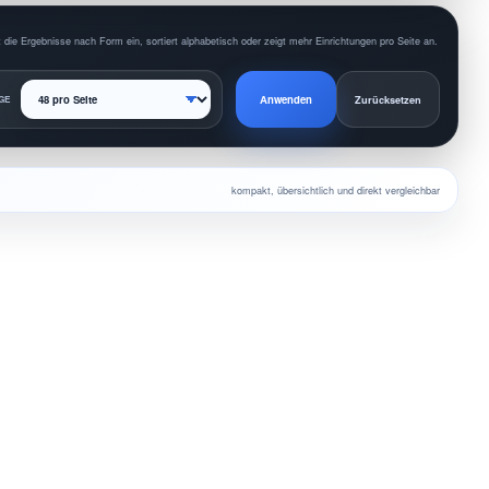
 die Ergebnisse nach Form ein, sortiert alphabetisch oder zeigt mehr Einrichtungen pro Seite an.
Anwenden
GE
Zurücksetzen
kompakt, übersichtlich und direkt vergleichbar