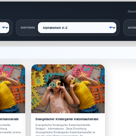
Grenzt
SORTIEREN
ANZEI
kermannstraße
Evangelischer Kindergarten Katzenbachstraße
nnstraße,
Evangelischer Kindergarten Katzenbachstraße,
ichtung
Stuttgart - Informationen Diese Einrichtung
nnstraße) ist eine
(Evangelischer Kindergarten Katzenbachstraße) ist
 …
eine der vielen Betreuungsangebote, die …