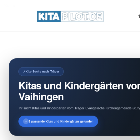
Search
for:
Kita-Suche nach Träger
Kitas und Kindergärten vo
Vaihingen
Ihr sucht Kitas und Kindergärten vom Träger Evangelische Kirchengemeinde Stuttg
3 passende Kitas und Kindergärten gefunden