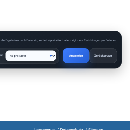
 die Ergebnisse nach Form ein, sortiert alphabetisch oder zeigt mehr Einrichtungen pro Seite an.
Anwenden
GE
Zurücksetzen
Impressum
Datenschutz
Sitemap