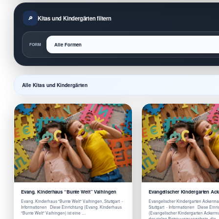
Kitas und Kindergärten filtern
FORM
Alle Kitas und Kindergärten
Evang. Kinderhaus “Bunte Welt” Vaihingen
Evangelischer Kindergarten Ac
Evang. Kinderhaus "Bunte Welt" Vaihingen, Stuttgart -
Evangelischer Kindergarten Ackerma
Informationen Diese Einrichtung (Evang. Kinderhaus
Stuttgart - Informationen Diese Einr
"Bunte Welt" Vaihingen) ist eine …
(Evangelischer Kindergarten Ackerma
der vielen Betreuungsangebote, die