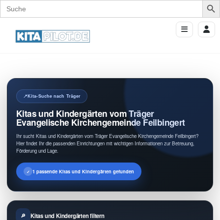
Search
for:
Kita-Suche nach Träger
Kitas und Kindergärten vom Träger
Evangelische Kirchengemeinde Feilbingert
Ihr sucht Kitas und Kindergärten vom Träger Evangelische Kirchengemeinde Feilbingert?
Hier findet Ihr die passenden Einrichtungen mit wichtigen Informationen zur Betreuung,
Förderung und Lage.
1 passende Kitas und Kindergärten gefunden
Kitas und Kindergärten filtern