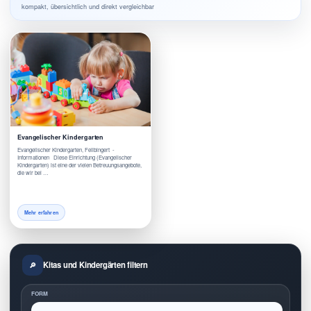
kompakt, übersichtlich und direkt vergleichbar
Evangelischer Kindergarten
Evangelischer Kindergarten, Feilbingert -
Informationen Diese Einrichtung (Evangelischer
Kindergarten) ist eine der vielen Betreuungsangebote,
die wir bei …
Mehr erfahren
Kitas und Kindergärten filtern
FORM