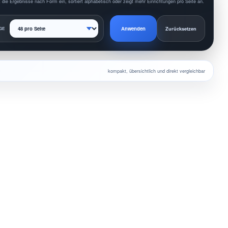
 die Ergebnisse nach Form ein, sortiert alphabetisch oder zeigt mehr Einrichtungen pro Seite an.
Anwenden
GE
Zurücksetzen
kompakt, übersichtlich und direkt vergleichbar