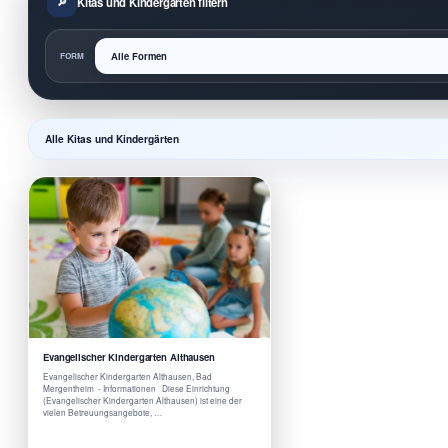
Kitas und Kindergärten filtern
FORM
Alle Kitas und Kindergärten
Evangelischer Kindergarten Althausen
Evangelischer Kindergarten Althausen, Bad
Mergentheim - Informationen Diese Einrichtung
(Evangelischer Kindergarten Althausen) ist eine der
vielen Betreuungsangebote, …