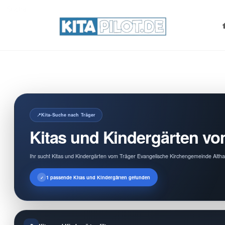
Search
for:
Kita-Suche nach Träger
Kitas und Kindergärten v
Ihr sucht Kitas und Kindergärten vom Träger Evangelische Kirchengemeinde Altha
1 passende Kitas und Kindergärten gefunden