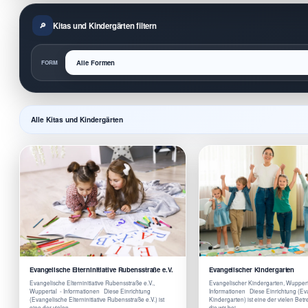
Kitas und Kindergärten filtern
FORM
Alle Kitas und Kindergärten
Evangelische Elterninitiative Rubensstraße e.V.
Evangelischer Kindergarten
Evangelische Elterninitiative Rubensstraße e.V.,
Evangelischer Kindergarten, Wuppert
Wuppertal - Informationen Diese Einrichtung
Informationen Diese Einrichtung (Ev
(Evangelische Elterninitiative Rubensstraße e.V.) ist
Kindergarten) ist eine der vielen Be
eine der vielen …
die wir bei …