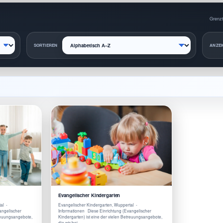
Grenzt
SORTIEREN
ANZEI
Evangelischer Kindergarten
al -
Evangelischer Kindergarten, Wuppertal -
angelischer
Informationen Diese Einrichtung (Evangelischer
treuungsangebote,
Kindergarten) ist eine der vielen Betreuungsangebote,
die wir bei …