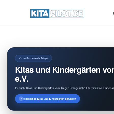
Search
for:
Kita-Suche nach Träger
Kitas und Kindergärten vom
e.V.
Ihr sucht Kitas und Kindergärten vom Träger Evangelische Elterninitiative Rubens
3 passende Kitas und Kindergärten gefunden