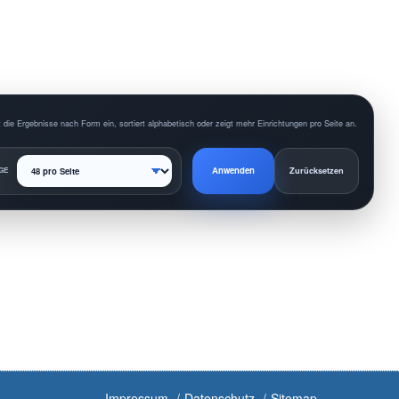
 die Ergebnisse nach Form ein, sortiert alphabetisch oder zeigt mehr Einrichtungen pro Seite an.
Anwenden
GE
Zurücksetzen
Impressum
Datenschutz
Sitemap