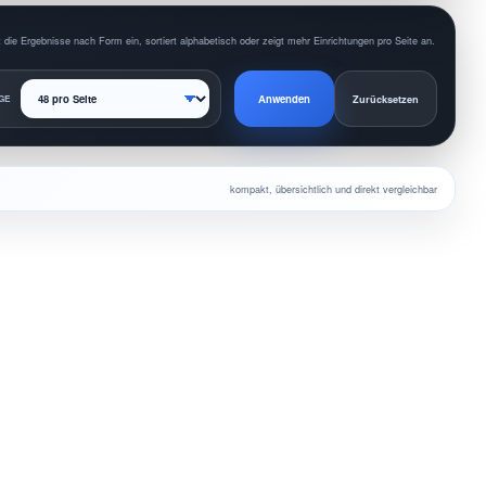
 die Ergebnisse nach Form ein, sortiert alphabetisch oder zeigt mehr Einrichtungen pro Seite an.
Anwenden
GE
Zurücksetzen
kompakt, übersichtlich und direkt vergleichbar