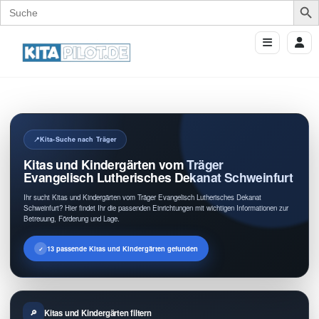
Search
for:
Kita-Suche nach Träger
Kitas und Kindergärten vom Träger
Evangelisch Lutherisches Dekanat Schweinfurt
Ihr sucht Kitas und Kindergärten vom Träger Evangelisch Lutherisches Dekanat
Schweinfurt? Hier findet Ihr die passenden Einrichtungen mit wichtigen Informationen zur
Betreuung, Förderung und Lage.
13 passende Kitas und Kindergärten gefunden
Kitas und Kindergärten filtern