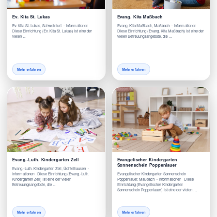
Ev. Kita St. Lukas
Evang. Kita Maßbach
Ev. Kita St. Lukas, Schweinfurt - Informationen
Evang. Kita Maßbach, Maßbach - Informationen
Diese Einrichtung (Ev. Kita St. Lukas) ist eine der
Diese Einrichtung (Evang. Kita Maßbach) ist eine der
vielen …
vielen Betreuungsangebote, die …
Mehr erfahren
Mehr erfahren
Evang.-Luth. Kindergarten Zell
Evangelischer Kindergarten
Sonnenschein Poppenlauer
Evang.-Luth. Kindergarten Zell, Üchtelhausen -
Informationen Diese Einrichtung (Evang.-Luth.
Evangelischer Kindergarten Sonnenschein
Kindergarten Zell) ist eine der vielen
Poppenlauer, Maßbach - Informationen Diese
Betreuungsangebote, die …
Einrichtung (Evangelischer Kindergarten
Sonnenschein Poppenlauer) ist eine der vielen …
Mehr erfahren
Mehr erfahren