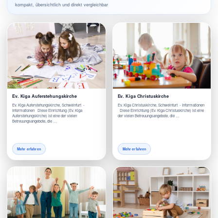
kompakt, übersichtlich und direkt vergleichbar
Ev. Kiga Auferstehungskirche
Ev. Kiga Christuskirche
Ev. Kiga Auferstehungskirche, Schweinfurt -
Ev. Kiga Christuskirche, Schweinfurt - Informationen
Informationen Diese Einrichtung (Ev. Kiga
Diese Einrichtung (Ev. Kiga Christuskirche) ist eine
Auferstehungskirche) ist eine der vielen
der vielen Betreuungsangebote, die …
Betreuungsangebote, die …
Mehr erfahren
Mehr erfahren