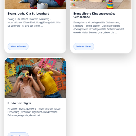
Evang.-Luth. Kita St. Leonhard
Evangelische Kindertagesstätte
Gethsemane
Evang.-Luth. Kita St. Leonhard, Nürnberg -
Informationen Diese Einrichtung (Evang.-Luth. Kita
Evangelische Kindertagesstätte Gethsemane,
St. Leonhard) ist eine der vielen …
Nürnberg - Informationen Diese Einrichtung
(Evangelische Kindertagesstätte Gethsemane) ist
eine der vielen Betreuungsangebote, die …
Mehr erfahren
Mehr erfahren
Kinderhort Tigris
Kinderhort Tigris, Nürnberg - Informationen Diese
Einrichtung (Kinderhort Tigris) ist eine der vielen
Betreuungsangebote, die wir bei …