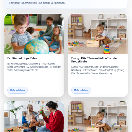
kompakt, übersichtlich und direkt vergleichbar
Ev. Kinderkrippe Eden
Evang. Kita “Tausendfüßler” an der
Kreuzkirche
Ev. Kinderkrippe Eden, Nürnberg - Informationen
Diese Einrichtung (Ev. Kinderkrippe Eden) ist eine der
Evang. Kita "Tausendfüßler" an der Kreuzkirche,
vielen Betreuungsangebote, die …
Nürnberg - Informationen Diese Einrichtung (Evang.
Kita "Tausendfüßler" an der Kreuzkirche) …
Mehr erfahren
Mehr erfahren