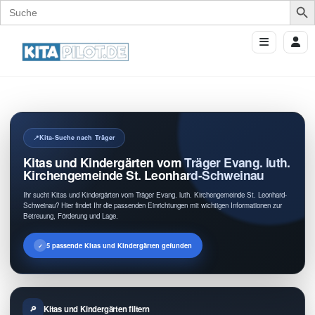
Search
for:
Kita-Suche nach Träger
Kitas und Kindergärten vom Träger Evang. luth.
Kirchengemeinde St. Leonhard-Schweinau
Ihr sucht Kitas und Kindergärten vom Träger Evang. luth. Kirchengemeinde St. Leonhard-
Schweinau? Hier findet Ihr die passenden Einrichtungen mit wichtigen Informationen zur
Betreuung, Förderung und Lage.
5 passende Kitas und Kindergärten gefunden
Kitas und Kindergärten filtern