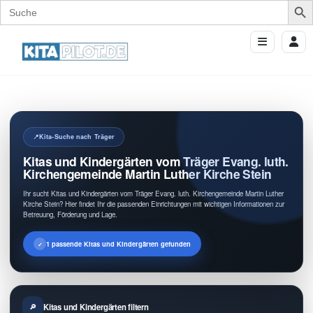
Search
for:
Kita-Suche nach Träger
Kitas und Kindergärten vom Träger Evang. luth.
Kirchengemeinde Martin Luther Kirche Stein
Ihr sucht Kitas und Kindergärten vom Träger Evang. luth. Kirchengemeinde Martin Luther
Kirche Stein? Hier findet Ihr die passenden Einrichtungen mit wichtigen Informationen zur
Betreuung, Förderung und Lage.
1 passende Kitas und Kindergärten gefunden
Kitas und Kindergärten filtern