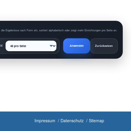
 die Ergebnisse nach Form ein, sortiert alphabetisch oder zeigt mehr Einrichtungen pro Seite an.
Anwenden
GE
Zurücksetzen
Impressum
Datenschutz
Sitemap