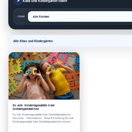
Kitas und Kindergärten filtern
FORM
Alle Kitas und Kindergärten
Ev.-luth. Kindertagesstätte II der
Dreifaltigkeitskirche
Ev.-luth. Kindertagesstätte II der Dreifaltigkeitskirche,
Hannover - Informationen Diese Einrichtung (Ev.-luth.
Kindertagesstätte II der Dreifaltigkeitskirche) ist eine …