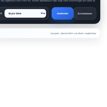
 die Ergebnisse nach Form ein, sortiert alphabetisch oder zeigt mehr Einrichtungen pro Seite an.
Anwenden
GE
Zurücksetzen
kompakt, übersichtlich und direkt vergleichbar