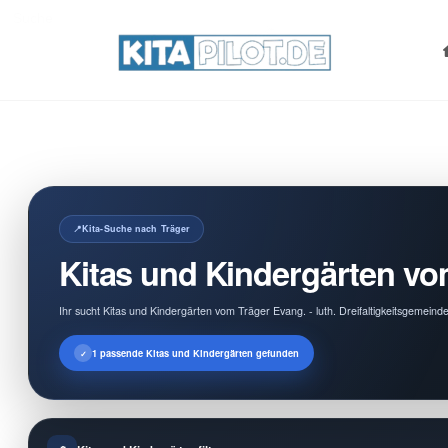
Search
for:
Kita-Suche nach Träger
Kitas und Kindergärten vom
Ihr sucht Kitas und Kindergärten vom Träger Evang. - luth. Dreifaltigkeitsgemein
1 passende Kitas und Kindergärten gefunden