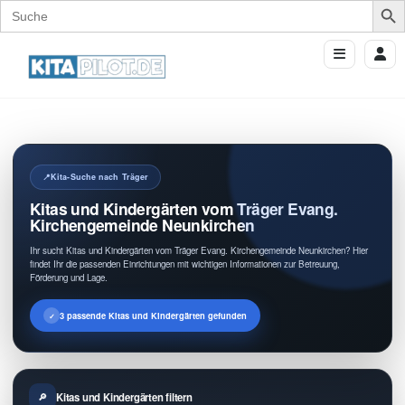
Search
for:
Kita-Suche nach Träger
Kitas und Kindergärten vom Träger Evang.
Kirchengemeinde Neunkirchen
Ihr sucht Kitas und Kindergärten vom Träger Evang. Kirchengemeinde Neunkirchen? Hier
findet Ihr die passenden Einrichtungen mit wichtigen Informationen zur Betreuung,
Förderung und Lage.
3 passende Kitas und Kindergärten gefunden
Kitas und Kindergärten filtern