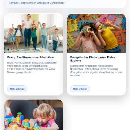
kompakt, übersichtlich und direkt vergleichbar
Evang. Familienzentrum Schatzkiste
Evangelischer Kindergarten Kleine
Strolche
Evang. Familienzentrum Schatzkiste, Neunkirchen -
Informationen Diese Einrichtung (Evang.
Evangelischer Kindergarten Kleine Strolche,
Familienzentrum Schatzkiste) ist eine der vielen
Neunkirchen - Informationen Diese Einrichtung
Betreuungsangebote, die …
(Evangelischer Kindergarten Kleine Strolche) ist eine
der vielen …
Mehr erfahren
Mehr erfahren