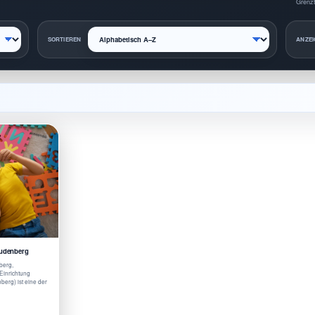
Grenzt
SORTIEREN
ANZEI
eudenberg
berg,
Einrichtung
erg) ist eine der