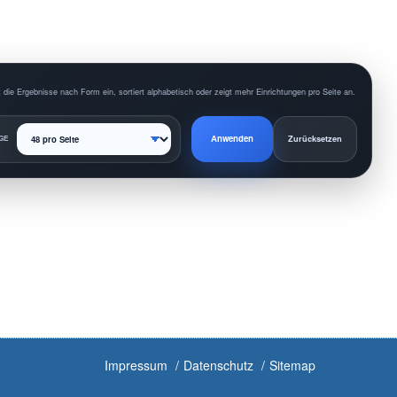
 die Ergebnisse nach Form ein, sortiert alphabetisch oder zeigt mehr Einrichtungen pro Seite an.
Anwenden
GE
Zurücksetzen
Impressum
Datenschutz
Sitemap