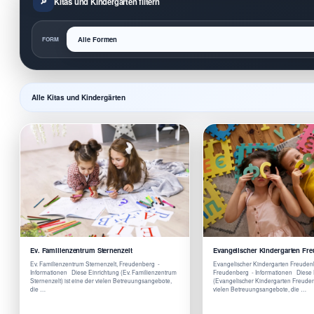
Kitas und Kindergärten filtern
FORM
Alle Kitas und Kindergärten
Ev. Familienzentrum Sternenzelt
Evangelischer Kindergarten Fr
Ev. Familienzentrum Sternenzelt, Freudenberg -
Evangelischer Kindergarten Freuden
Informationen Diese Einrichtung (Ev. Familienzentrum
Freudenberg - Informationen Diese 
Sternenzelt) ist eine der vielen Betreuungsangebote,
(Evangelischer Kindergarten Freudenb
die …
vielen Betreuungsangebote, die …