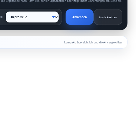
 die Ergebnisse nach Form ein, sortiert alphabetisch oder zeigt mehr Einrichtungen pro Seite an.
Anwenden
GE
Zurücksetzen
kompakt, übersichtlich und direkt vergleichbar