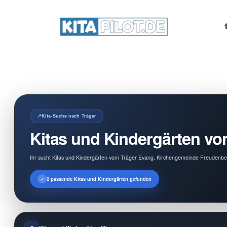
Search
for:
Kita-Suche nach Träger
Kitas und Kindergärten v
Ihr sucht Kitas und Kindergärten vom Träger Evang. Kirchengemeinde Freudenberg
2 passende Kitas und Kindergärten gefunden