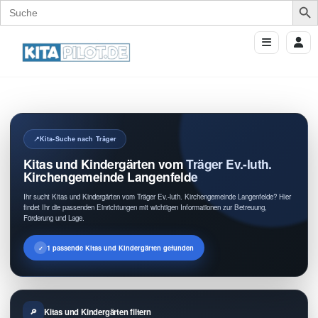
Search
for:
Kita-Suche nach Träger
Kitas und Kindergärten vom Träger Ev.-luth.
Kirchengemeinde Langenfelde
Ihr sucht Kitas und Kindergärten vom Träger Ev.-luth. Kirchengemeinde Langenfelde? Hier
findet Ihr die passenden Einrichtungen mit wichtigen Informationen zur Betreuung,
Förderung und Lage.
1 passende Kitas und Kindergärten gefunden
Kitas und Kindergärten filtern