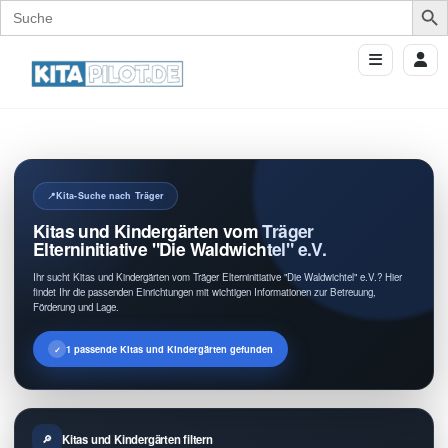
Search
for:
Kita-Suche nach Träger
Kitas und Kindergärten vom Träger
Elterninitiative "Die Waldwichtel" e.V.
Ihr sucht Kitas und Kindergärten vom Träger Elterninitiative "Die Waldwichtel" e.V.? Hier
findet Ihr die passenden Einrichtungen mit wichtigen Informationen zur Betreuung,
Förderung und Lage.
1 passende Kitas und Kindergärten gefunden
Kitas und Kindergärten filtern