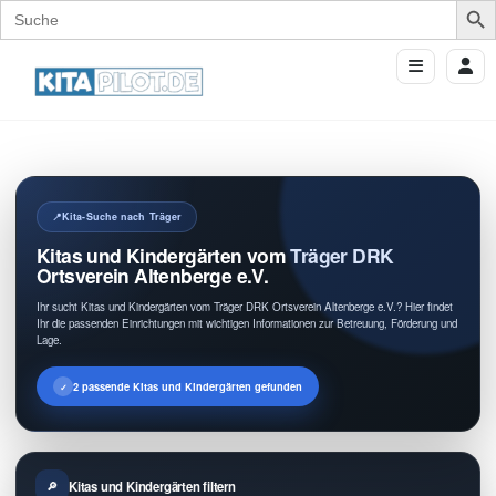
Search
for:
Kita-Suche nach Träger
Kitas und Kindergärten vom Träger DRK
Ortsverein Altenberge e.V.
Ihr sucht Kitas und Kindergärten vom Träger DRK Ortsverein Altenberge e.V.? Hier findet
Ihr die passenden Einrichtungen mit wichtigen Informationen zur Betreuung, Förderung und
Lage.
2 passende Kitas und Kindergärten gefunden
Kitas und Kindergärten filtern