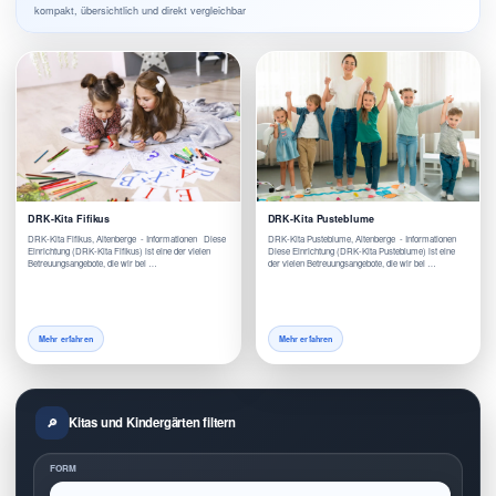
kompakt, übersichtlich und direkt vergleichbar
DRK-Kita Fifikus
DRK-Kita Pusteblume
DRK-Kita Fifikus, Altenberge - Informationen Diese
DRK-Kita Pusteblume, Altenberge - Informationen
Einrichtung (DRK-Kita Fifikus) ist eine der vielen
Diese Einrichtung (DRK-Kita Pusteblume) ist eine
Betreuungsangebote, die wir bei …
der vielen Betreuungsangebote, die wir bei …
Mehr erfahren
Mehr erfahren
Kitas und Kindergärten filtern
FORM