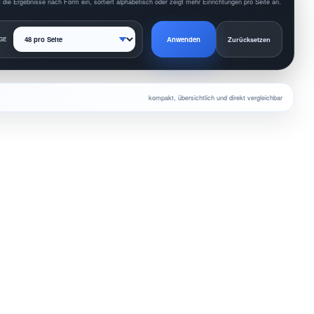
 die Ergebnisse nach Form ein, sortiert alphabetisch oder zeigt mehr Einrichtungen pro Seite an.
Anwenden
GE
Zurücksetzen
kompakt, übersichtlich und direkt vergleichbar