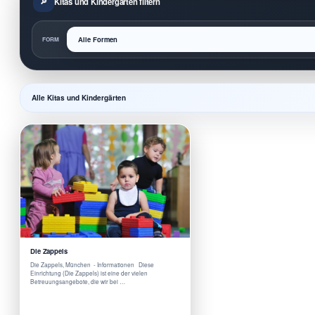
Kitas und Kindergärten filtern
FORM
Alle Kitas und Kindergärten
Die Zappels
Die Zappels, München - Informationen Diese
Einrichtung (Die Zappels) ist eine der vielen
Betreuungsangebote, die wir bei …