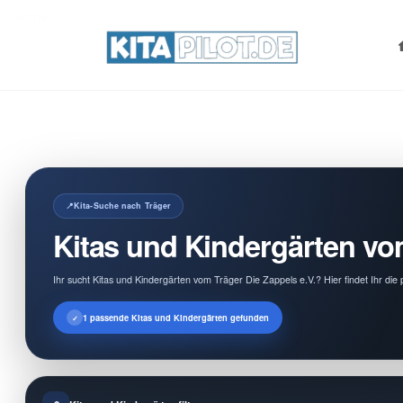
Search
for:
Kita-Suche nach Träger
Kitas und Kindergärten vom
Ihr sucht Kitas und Kindergärten vom Träger Die Zappels e.V.? Hier findet Ihr d
1 passende Kitas und Kindergärten gefunden