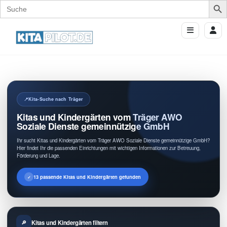
Search
for:
Kita-Suche nach Träger
Kitas und Kindergärten vom Träger AWO
Soziale Dienste gemeinnützige GmbH
Ihr sucht Kitas und Kindergärten vom Träger AWO Soziale Dienste gemeinnützige GmbH?
Hier findet Ihr die passenden Einrichtungen mit wichtigen Informationen zur Betreuung,
Förderung und Lage.
13 passende Kitas und Kindergärten gefunden
Kitas und Kindergärten filtern