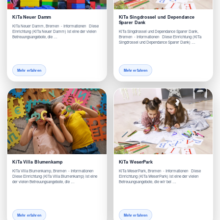
KiTa Neuer Damm
KiTa Singdrossel und Dependance
Sparer Dank
KiTa Neuer Damm, Bremen - Informationen Diese
Einrichtung (KiTa Neuer Damm) ist eine der vielen
KiTa Singdrossel und Dependance Sparer Dank,
Betreuungsangebote, die …
Bremen - Informationen Diese Einrichtung (KiTa
Singdrossel und Dependance Sparer Dank) …
Mehr erfahren
Mehr erfahren
KiTa Villa Blumenkamp
KiTa WeserPark
KiTa Villa Blumenkamp, Bremen - Informationen
KiTa WeserPark, Bremen - Informationen Diese
Diese Einrichtung (KiTa Villa Blumenkamp) ist eine
Einrichtung (KiTa WeserPark) ist eine der vielen
der vielen Betreuungsangebote, die …
Betreuungsangebote, die wir bei …
Mehr erfahren
Mehr erfahren