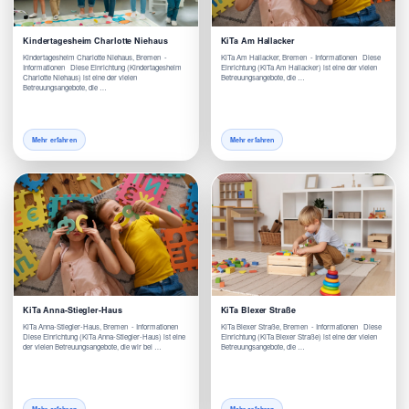
Kindertagesheim Charlotte Niehaus
KiTa Am Hallacker
Kindertagesheim Charlotte Niehaus, Bremen -
KiTa Am Hallacker, Bremen - Informationen Diese
Informationen Diese Einrichtung (Kindertagesheim
Einrichtung (KiTa Am Hallacker) ist eine der vielen
Charlotte Niehaus) ist eine der vielen
Betreuungsangebote, die …
Betreuungsangebote, die …
Mehr erfahren
Mehr erfahren
KiTa Anna-Stiegler-Haus
KiTa Blexer Straße
KiTa Anna-Stiegler-Haus, Bremen - Informationen
KiTa Blexer Straße, Bremen - Informationen Diese
Diese Einrichtung (KiTa Anna-Stiegler-Haus) ist eine
Einrichtung (KiTa Blexer Straße) ist eine der vielen
der vielen Betreuungsangebote, die wir bei …
Betreuungsangebote, die …