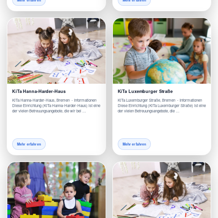
Mehr erfahren
Mehr erfahren
KiTa Hanna-Harder-Haus
KiTa Luxemburger Straße
KiTa Hanna-Harder-Haus, Bremen - Informationen
KiTa Luxemburger Straße, Bremen - Informationen
Diese Einrichtung (KiTa Hanna-Harder-Haus) ist eine
Diese Einrichtung (KiTa Luxemburger Straße) ist eine
der vielen Betreuungsangebote, die wir bei …
der vielen Betreuungsangebote, die …
Mehr erfahren
Mehr erfahren