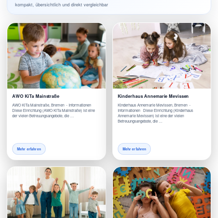
kompakt, übersichtlich und direkt vergleichbar
AWO KiTa Mainstraße
Kinderhaus Annemarie Mevissen
AWO KiTa Mainstraße, Bremen - Informationen
Kinderhaus Annemarie Mevissen, Bremen -
Diese Einrichtung (AWO KiTa Mainstraße) ist eine
Informationen Diese Einrichtung (Kinderhaus
der vielen Betreuungsangebote, die …
Annemarie Mevissen) ist eine der vielen
Betreuungsangebote, die …
Mehr erfahren
Mehr erfahren