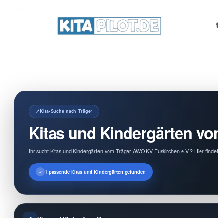
Search
for:
Kita-Suche nach Träger
Kitas und Kindergärten vo
Ihr sucht Kitas und Kindergärten vom Träger AWO KV Euskirchen e.V.? Hier finde
1 passende Kitas und Kindergärten gefunden