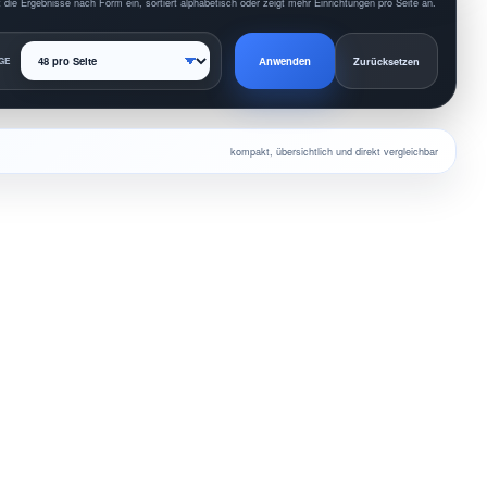
 die Ergebnisse nach Form ein, sortiert alphabetisch oder zeigt mehr Einrichtungen pro Seite an.
Anwenden
GE
Zurücksetzen
kompakt, übersichtlich und direkt vergleichbar