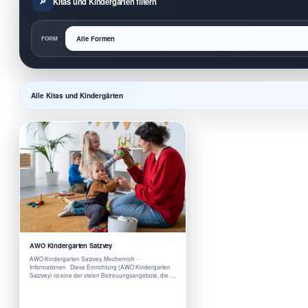
Kitas und Kindergärten filtern
FORM
Alle Kitas und Kindergärten
AWO Kindergarten Satzvey
AWO Kindergarten Satzvey, Mechernich -
Informationen Diese Einrichtung (AWO Kindergarten
Satzvey) ist eine der vielen Betreuungsangebote, die …