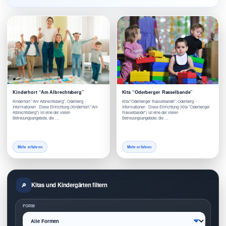
Kinderhort “Am Albrechtsberg”
Kita “Oderberger Rasselbande”
Kinderhort "Am Albrechtsberg", Oderberg -
Kita "Oderberger Rasselbande", Oderberg -
Informationen Diese Einrichtung (Kinderhort "Am
Informationen Diese Einrichtung (Kita "Oderberger
Albrechtsberg") ist eine der vielen
Rasselbande") ist eine der vielen
Betreuungsangebote, die …
Betreuungsangebote, die …
Mehr erfahren
Mehr erfahren
Kitas und Kindergärten filtern
FORM