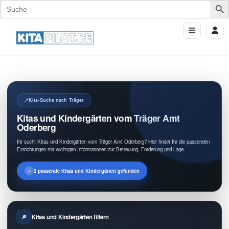
Search
for:
Kita-Suche nach Träger
Kitas und Kindergärten vom Träger Amt
Oderberg
Ihr sucht Kitas und Kindergärten vom Träger Amt Oderberg? Hier findet Ihr die passenden
Einrichtungen mit wichtigen Informationen zur Betreuung, Förderung und Lage.
2 passende Kitas und Kindergärten gefunden
Kitas und Kindergärten filtern