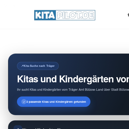
Search
for:
Kita-Suche nach Träger
Kitas und Kindergärten v
Ihr sucht Kitas und Kindergärten vom Träger Amt Bützow-Land über Stadt Bützow?
2 passende Kitas und Kindergärten gefunden