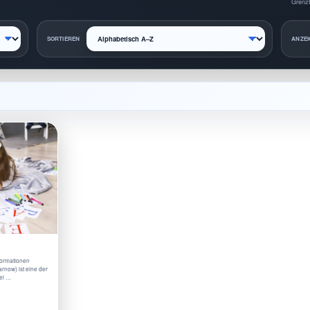
Grenzt
SORTIEREN
ANZEI
nformationen
rnow) ist eine der
bei …