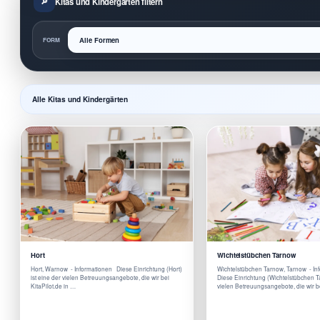
Kitas und Kindergärten filtern
FORM
Alle Kitas und Kindergärten
Hort
Wichtelstübchen Tarnow
Hort, Warnow - Informationen Diese Einrichtung (Hort)
Wichtelstübchen Tarnow, Tarnow - I
ist eine der vielen Betreuungsangebote, die wir bei
Diese Einrichtung (Wichtelstübchen Ta
KitaPilot.de in …
vielen Betreuungsangebote, die wir 