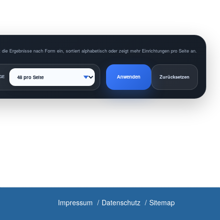
 die Ergebnisse nach Form ein, sortiert alphabetisch oder zeigt mehr Einrichtungen pro Seite an.
Anwenden
GE
Zurücksetzen
Impressum
Datenschutz
Sitemap