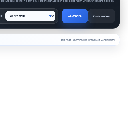
 die Ergebnisse nach Form ein, sortiert alphabetisch oder zeigt mehr Einrichtungen pro Seite an.
Anwenden
GE
Zurücksetzen
kompakt, übersichtlich und direkt vergleichbar