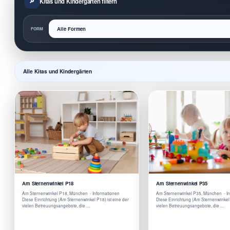
Kitas und Kindergärten filtern
FORM
Alle Kitas und Kindergärten
Am Sternenwinkel P18
Am Sternenwinkel P35
Am Sternenwinkel P18, München - Informationen
Am Sternenwinkel P35, München - I
Diese Einrichtung (Am Sternenwinkel P18) ist eine der
Diese Einrichtung (Am Sternenwinkel 
vielen Betreuungsangebote, die …
vielen Betreuungsangebote, die …