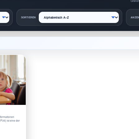
Grenzt
SORTIEREN
ANZEI
nformationen
P35) ist eine der