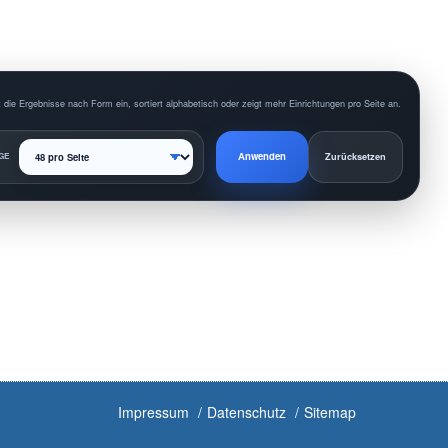
 die Ergebnisse nach Form ein, sortiert alphabetisch oder zeigt mehr Einrichtungen pro Seite an.
Anwenden
GE
Zurücksetzen
Impressum
Datenschutz
Sitemap