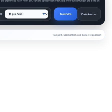
 die Ergebnisse nach Form ein, sortiert alphabetisch oder zeigt mehr Einrichtungen pro Seite an.
Anwenden
GE
Zurücksetzen
kompakt, übersichtlich und direkt vergleichbar