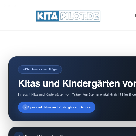
Search
for:
Kita-Suche nach Träger
Kitas und Kindergärten v
Ihr sucht Kitas und Kindergärten vom Träger Am Sternenwinkel GmbH? Hier findet
2 passende Kitas und Kindergärten gefunden