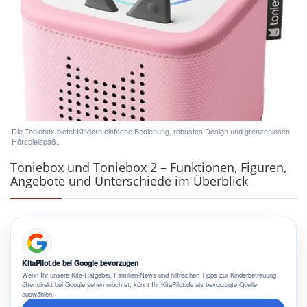
Die Toniebox bietet Kindern einfache Bedienung, robustes Design und grenzenlosen
Hörspielspaß.
Toniebox und Toniebox 2 – Funktionen, Figuren,
Angebote und Unterschiede im Überblick
KitaPilot.de bei Google bevorzugen
Wenn Ihr unsere Kita-Ratgeber, Familien-News und hilfreichen Tipps zur Kinderbetreuung
öfter direkt bei Google sehen möchtet, könnt Ihr KitaPilot.de als bevorzugte Quelle
auswählen.