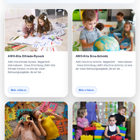
AWO-Kita Elfriede-Ryneck
AWO-Kita Erna-Schmitz
AWO-Kita Elfriede-Ryneck, Wipperfürth -
AWO-Kita Erna-Schmitz, Wipperfürth - Informationen
Informationen Diese Einrichtung (AWO-Kita
Diese Einrichtung (AWO-Kita Erna-Schmitz) ist eine
Elfriede-Ryneck) ist eine der vielen
der vielen Betreuungsangebote, die wir bei …
Betreuungsangebote, die wir bei …
Mehr erfahren
Mehr erfahren