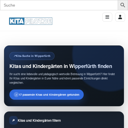
Search
for:
Kita-Suche in Wipperfürth
Kitas und Kindergärten in Wipperfürth finden
Ihr sucht eine liebevolle und pädagogisch wertvolle Betreuung in Wipperfürth? Hier findet
Ihr Kitas und Kindergärten in Eurer Nähe und könnt passende Einrichtungen direkt
vergleichen.
17 passende Kitas und Kindergärten gefunden
Kitas und Kindergärten filtern