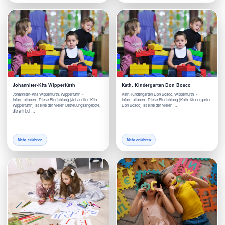
Johanniter-Kita Wipperfürth
Kath. Kindergarten Don Bosco
Johanniter-Kita Wipperfürth, Wipperfürth -
Kath. Kindergarten Don Bosco, Wipperfürth -
Informationen Diese Einrichtung (Johanniter-Kita
Informationen Diese Einrichtung (Kath. Kindergarten
Wipperfürth) ist eine der vielen Betreuungsangebote,
Don Bosco) ist eine der vielen …
die wir bei …
Mehr erfahren
Mehr erfahren