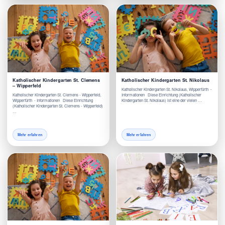
Katholischer Kindergarten St. Clemens
Katholischer Kindergarten St. Nikolaus
– Wipperfeld
Katholischer Kindergarten St. Nikolaus, Wipperfürth -
Katholischer Kindergarten St. Clemens - Wipperfeld,
Informationen Diese Einrichtung (Katholischer
Wipperfürth - Informationen Diese Einrichtung
Kindergarten St. Nikolaus) ist eine der vielen …
(Katholischer Kindergarten St. Clemens - Wipperfeld)
…
Mehr erfahren
Mehr erfahren