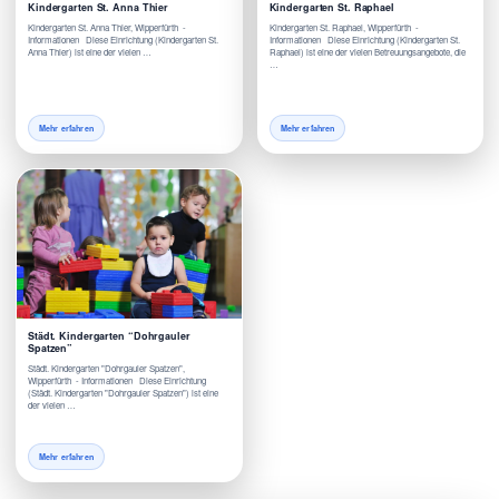
Kindergarten St. Anna Thier
Kindergarten St. Raphael
Kindergarten St. Anna Thier, Wipperfürth -
Kindergarten St. Raphael, Wipperfürth -
Informationen Diese Einrichtung (Kindergarten St.
Informationen Diese Einrichtung (Kindergarten St.
Anna Thier) ist eine der vielen …
Raphael) ist eine der vielen Betreuungsangebote, die
…
Mehr erfahren
Mehr erfahren
Städt. Kindergarten “Dohrgauler
Spatzen”
Städt. Kindergarten "Dohrgauler Spatzen",
Wipperfürth - Informationen Diese Einrichtung
(Städt. Kindergarten "Dohrgauler Spatzen") ist eine
der vielen …
Mehr erfahren