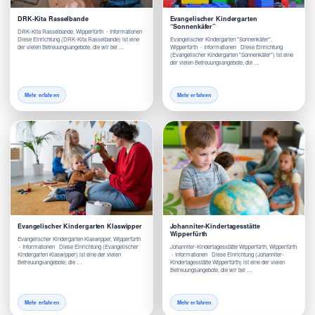
DRK-Kita Rasselbande
Evangelischer Kindergarten
“Sonnenkäfer”
DRK-Kita Rasselbande, Wipperfürth - Informationen
Diese Einrichtung (DRK-Kita Rasselbande) ist eine
Evangelischer Kindergarten "Sonnenkäfer",
der vielen Betreuungsangebote, die wir bei …
Wipperfürth - Informationen Diese Einrichtung
(Evangelischer Kindergarten "Sonnenkäfer") ist eine
der vielen Betreuungsangebote, die …
Mehr erfahren
Mehr erfahren
Evangelischer Kindergarten Klaswipper
Johanniter-Kindertagesstätte
Wipperfürth
Evangelischer Kindergarten Klaswipper, Wipperfürth
- Informationen Diese Einrichtung (Evangelischer
Johanniter-Kindertagesstätte Wipperfürth, Wipperfürth
Kindergarten Klaswipper) ist eine der vielen
- Informationen Diese Einrichtung (Johanniter-
Betreuungsangebote, die …
Kindertagesstätte Wipperfürth) ist eine der vielen
Betreuungsangebote, die wir bei …
Mehr erfahren
Mehr erfahren